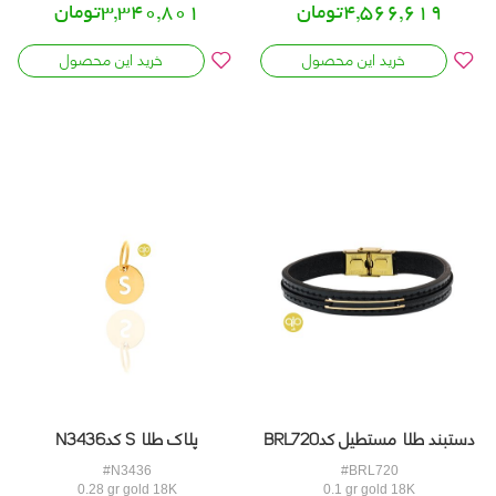
4,566,619تومان
3,340,801تومان
خرید این محصول
خرید این محصول
دستبند طلا مستطیل کدBRL720
پلاک طلا S کدN3436
#N3436
#BRL720
0.28 gr gold 18K
0.1 gr gold 18K