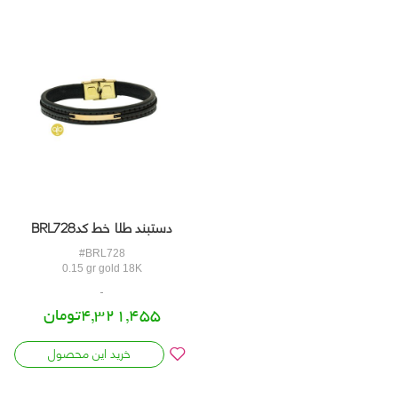
دستبند طلا خط کدBRL728
#BRL728
0.15 gr gold 18K
4,321,455تومان
خرید این محصول