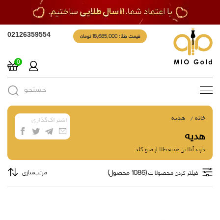
قیمت طلا: 18,685,000 تومان
02126359554
0
جستجو
Toggle
navigation
خانه
هدیه
اشتراک‌گذاری
هدیه
خرید آنلاین هدیه طلا از میو گلد
(1086 محصول)
مرتب‌سازی
فیلتر کردن محصولات