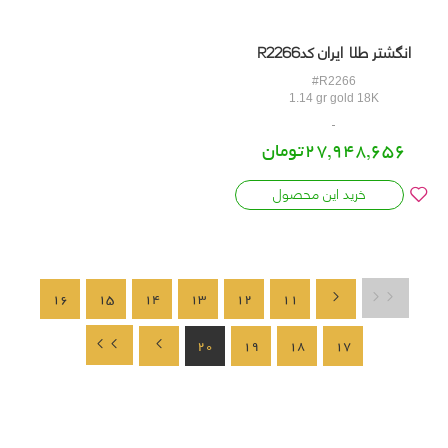
انگشتر طلا ایران کدR2266
#R2266
1.14 gr gold 18K
27,948,656تومان
خرید این محصول
16
15
14
13
12
11
20
19
18
17