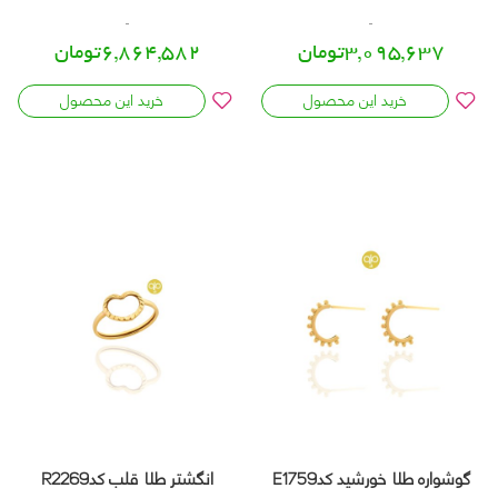
3,095,637تومان
6,864,582تومان
خرید این محصول
خرید این محصول
گوشواره طلا خورشید کدE1759
انگشتر طلا قلب کدR2269