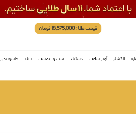
قیمت طلا: 18,575,000 تومان
ره
انگشتر
آویز ساعت
دستبند
ست و نیم‌ست
پابند
جاسوییچی