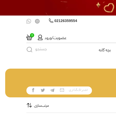
02126359554
عضویت/ورود
0
جستجو
بچه گانه
اشتراک‌گذاری
مرتب‌سازی