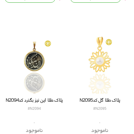
پلاک طلا گل کدN2095
پلاک طلا این نیز بگذرد کدN2094
#N2094
#N2095
ناموجود
ناموجود