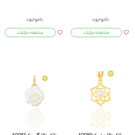
ناموجود
ناموجود
مشاهده جزئیات
مشاهده جزئیات
پلاک طلا برف کدN2089
پلاک طلا گل رز کدN2087