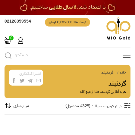
قیمت طلا: 18,685,000 تومان
02126359554
0
جستجو
Toggle
navigation
خانه
گردنبند
اشتراک‌گذاری
گردنبند
خرید آنلاین گردنبند طلا از میو گلد
(4325 محصول)
مرتب‌سازی
فیلتر کردن محصولات