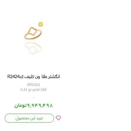
انگشتر طلا ون کلیف کدR2424
#R2424
0.41 gr gold 18K
9,949,498تومان
خرید این محصول