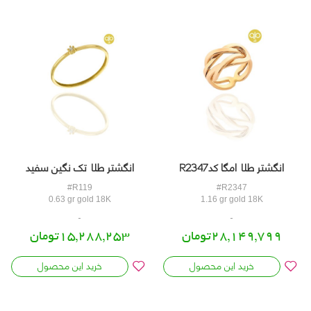
انگشتر طلا امگا کدR2347
انگشتر طلا تک نگین سفید
کدR119
#R119
#R2347
0.63 gr gold 18K
1.16 gr gold 18K
28,149,799تومان
15,288,253تومان
خرید این محصول
خرید این محصول