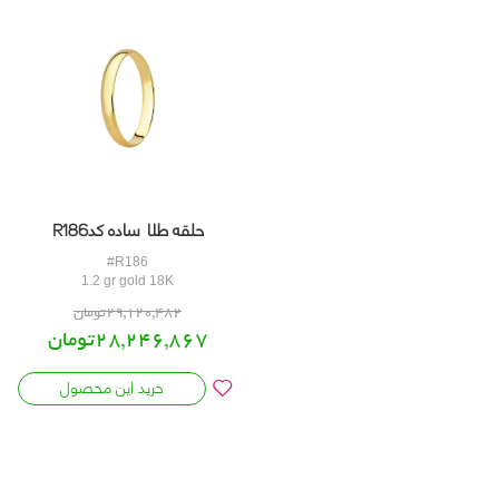
حلقه طلا ساده کدR186
#R186
1.2 gr gold 18K
29,120,482تومان
28,246,867تومان
خرید این محصول