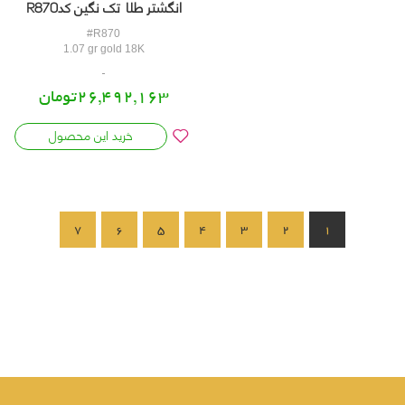
انگشتر طلا تک نگین کدR870
#R870
1.07 gr gold 18K
26,492,163تومان
خرید این محصول
7
6
5
4
3
2
1