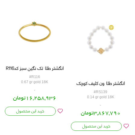
انگشتر طلا تک نگین سبز کدR116
#R116
انگشتر طلا ون کلیف کوچک
0.67 gr gold 18K
کدRS139
#RS139
16,258,936تومان
0.14 gr gold 18K
خرید این محصول
3,867,790تومان
خرید این محصول