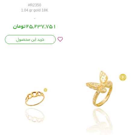
#R2350
1.04 gr gold 18K
25,237,751تومان
خرید این محصول