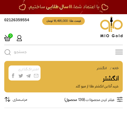
قیمت طلا: 18,495,000 تومان
02126359554
0
جستجو
Toggle
navigation
خانه
انگشتر
اشتراک‌گذاری
انگشتر
خرید آنلاین انگشتر طلا از میو گلد
(139 محصول)
مرتب‌سازی
فیلتر کردن محصولات