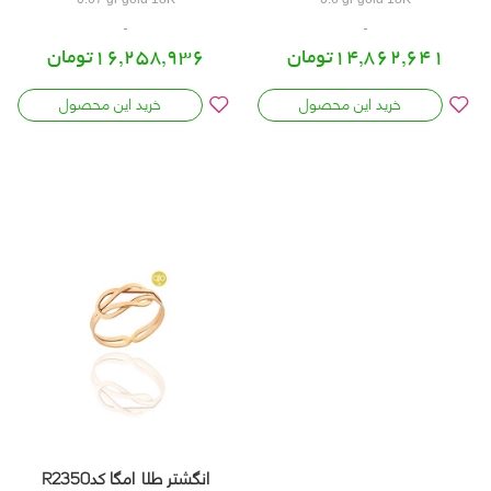
16,258,936تومان
14,862,641تومان
خرید این محصول
خرید این محصول
انگشتر طلا امگا کدR2350