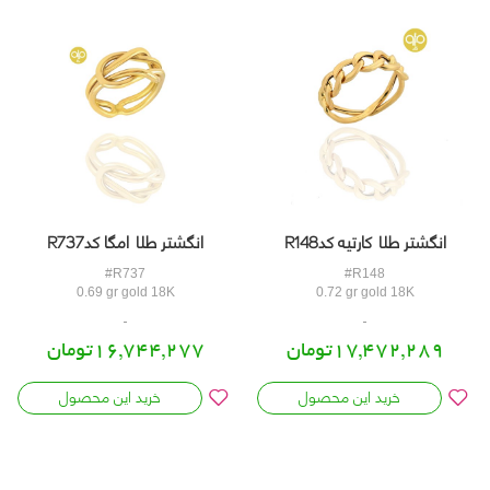
انگشتر طلا امگا کدR737
انگشتر طلا کارتیه کدR148
#R737
#R148
0.69 gr gold 18K
0.72 gr gold 18K
16,744,277تومان
17,472,289تومان
خرید این محصول
خرید این محصول