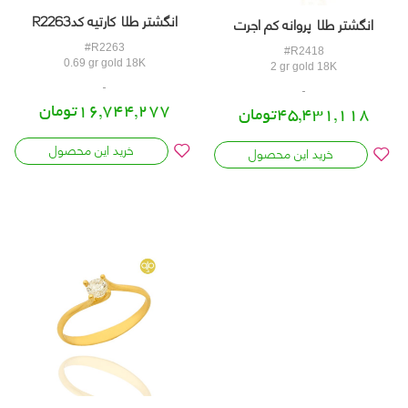
انگشتر طلا کارتیه کدR2263
انگشتر طلا پروانه کم اجرت
کدR2418
#R2263
#R2418
0.69 gr gold 18K
2 gr gold 18K
16,744,277تومان
45,431,118تومان
خرید این محصول
خرید این محصول