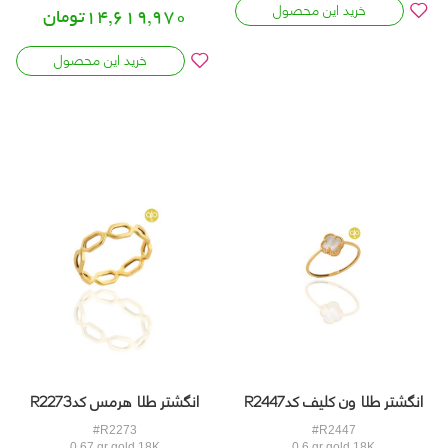
خرید این محصول
14,619,970تومان
خرید این محصول
انگشتر طلا هرمس کدR2273
انگشتر طلا ون کلیف کدR2447
#R2273
#R2447
0.67 gr gold 18K
0.6 gr gold 18K