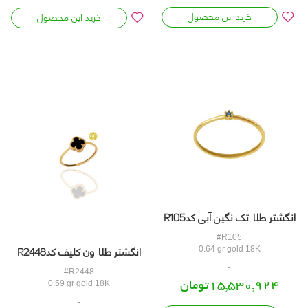
خرید این محصول
خرید این محصول
انگشتر طلا تک نگین آبی کدR105
#R105
انگشتر طلا ون کلیف کدR2448
0.64 gr gold 18K
#R2448
15,530,924تومان
0.59 gr gold 18K