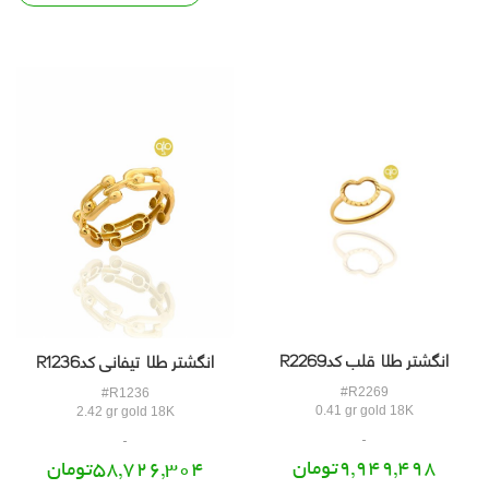
انگشتر طلا قلب کدR2269
انگشتر طلا تیفانی کدR1236
#R2269
#R1236
0.41 gr gold 18K
2.42 gr gold 18K
9,949,498تومان
58,726,304تومان