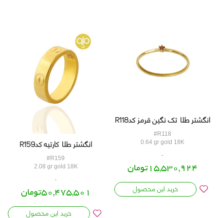
انگشتر طلا تک نگین قرمز کدR118
#R118
انگشتر طلا کارتیه کدR159
0.64 gr gold 18K
#R159
15,530,924تومان
2.08 gr gold 18K
خرید این محصول
50,475,501تومان
خرید این محصول