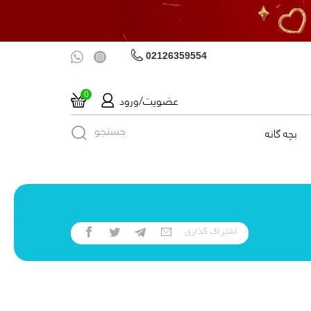
02126359554
عضویت/ورود
0
جستجو
بچه گانه
اشتراک‌ گذاری