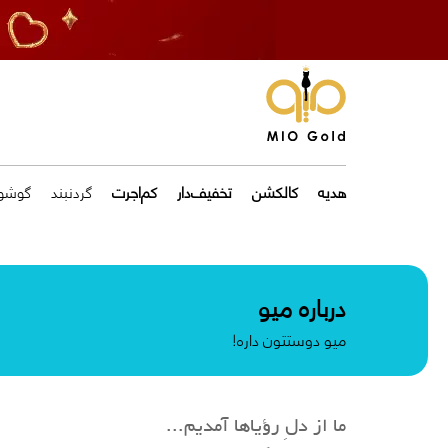
هدیه
کالکشن
تخفیف‌دار
کم‌اجرت
گردنبند
گوشوا
درباره میو
میو دوستتون داره!
ما از دلِ رؤیاها آمدیم...