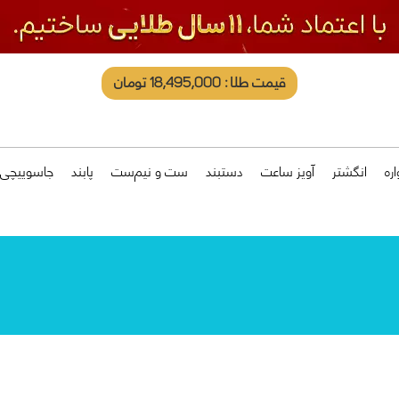
قیمت طلا: 18,495,000 تومان
ره
انگشتر
آویز ساعت
دستبند
ست و نیم‌ست
پابند
جاسوییچی