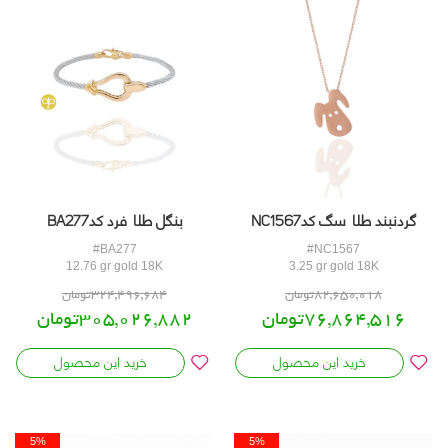
6%
7%
OFF
OFF
گردنبند طلا سگ کدNC1567
بنگل طلا فرد کدBA277
#BA277
#NC1567
12.76 gr gold 18K
3.25 gr gold 18K
82,650,018تومان
324,496,684تومان
76,864,516تومان
305,026,882تومان
خرید این محصول
خرید این محصول