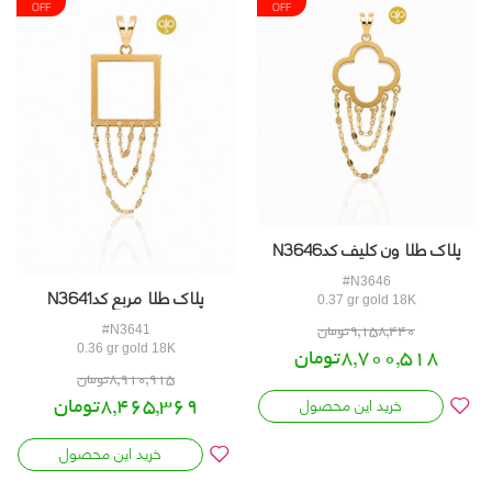
5%
5%
OFF
OFF
پلاک طلا ون کلیف کدN3646
#N3646
پلاک طلا مربع کدN3641
0.37 gr gold 18K
9,158,440تومان
#N3641
0.36 gr gold 18K
8,700,518تومان
8,910,915تومان
خرید این محصول
8,465,369تومان
خرید این محصول