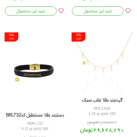
خرید این محصول
خرید این محصول
گردنبند طلا قلب سبک
کدNC1938
#NC1938
دستبند طلا مستطیل کدBRL732
1.26 gr gold 18K
5%
5%
OFF
OFF
31,188,201تومان
#BRL732
29,628,790تومان
0.11 gr gold 18K