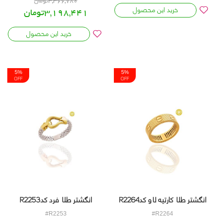
3,366,780تومان
خرید این محصول
3,198,441تومان
خرید این محصول
انگشتر طلا کارتیه لاو کدR2264
انگشتر طلا فرد کدR2253
#R2253
#R2264