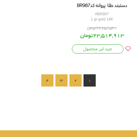
دستبند طلا پروانه کدBR987
#BR987
1 gr gold 18K
24,752,541تومان
23,514,913تومان
خرید این محصول
5%
OFF
4
3
2
1