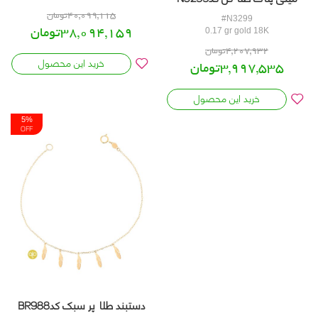
40,099,115تومان
#N3299
38,094,159تومان
0.17 gr gold 18K
4,207,932تومان
خرید این محصول
3,997,535تومان
5%
5%
OFF
OFF
خرید این محصول
دستبند طلا پر سبک کدBR988