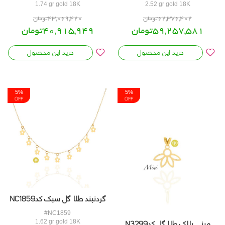
1.74 gr gold 18K
2.52 gr gold 18K
5%
5%
OFF
OFF
62,376,402تومان
43,069,420تومان
59,257,581تومان
40,915,949تومان
خرید این محصول
خرید این محصول
گردنبند طلا گل سبک کدNC1859
#NC1859
مینی پلاک طلا گل کدN3299
1.62 gr gold 18K