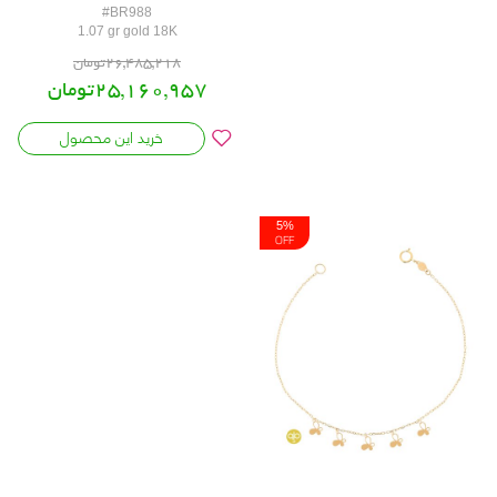
#BR988
1.07 gr gold 18K
26,485,218تومان
25,160,957تومان
خرید این محصول
5%
OFF