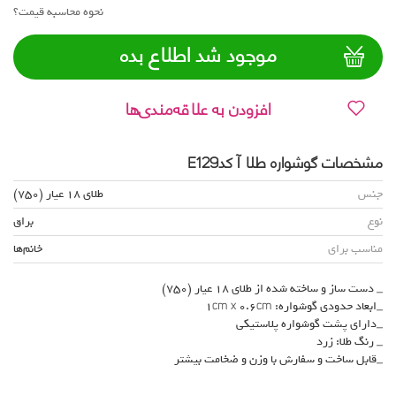
نحوه محاسبه قیمت؟
موجود شد اطلاع بده
افزودن به علاقه‌مندی‌ها
مشخصات گوشواره طلا آ کدE129
جنس
طلای 18 عیار (750)
نوع
براق
مناسب برای
خانم‌ها
_ دست ساز و ساخته شده از طلای 18 عیار (750)
_ابعاد حدودی گوشواره: 1cm x 0.6cm
_دارای پشت گوشواره پلاستیکی
_ رنگ طلا: زرد
_قابل ساخت و سفارش با وزن و ضخامت بیشتر