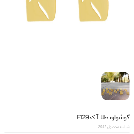
گوشواره طلا آ کدE129
شناسه محصول
2942