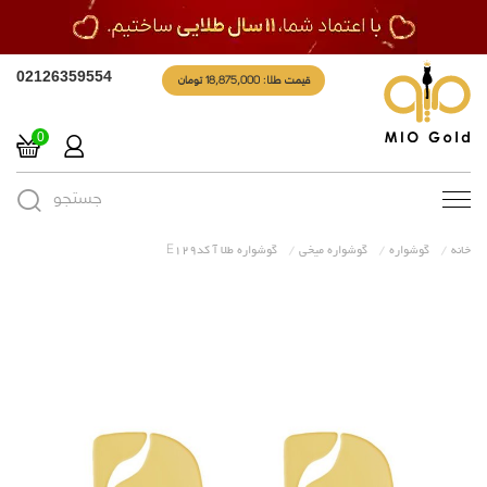
قیمت طلا: 18,875,000 تومان
02126359554
0
جستجو
Toggle
navigation
خانه
گوشواره
گوشواره میخی
گوشواره طلا آ کدE129