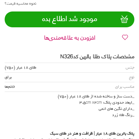
نحوه محاسبه قیمت؟
موجود شد اطلاع بده
افزودن به علاقه‌مندی‌ها
مشخصات پلاک طلا بالرین کدN326
جنس
طلای 18 عیار (750)
نوع
براق
مناسب برای
خانم‌ها
_دست ساز و ساخته شده از طلای 18 عیار (750)
_ابعاد حدودی پلاک: 3.5cm x2cm
_دارای نگین های اتمی
_رنگ طلا: زرد
پلاک بالرین طلای
۱۸
عیار | ظرافت و هنر در طلای سبک