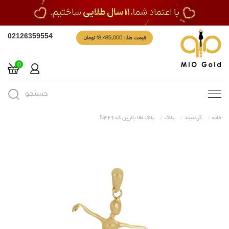
قیمت طلا: 18,485,000 تومان
02126359554
0
جستجو
Toggle
navigation
خانه
گردنبند
پلاک
پلاک طلا بالرین کدN326