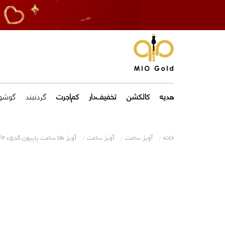
هدیه
کالکشن
تخفیف‌دار
کم‌اجرت
گردنبند
گوشوا
خانه
آویز ساعت
آویز ساعت
آویز طلا ساعت پاپیون کدW405