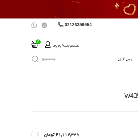
02126359554
عضویت/ورود
0
جستجو
بچه گانه
21,112,349 تومان