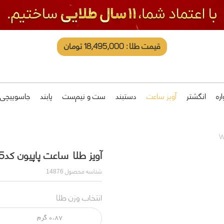
قیمت طلا: 18,495,000 تومان
ره
انگشتر
آویز ساعت
دستبند
ست و نیم‌ست
پابند
جاسوییچی
آویز طلا ساعت پاپیون کدW405
شناسه محصول
14876
انتخاب وزن طلا
0.87 گرم