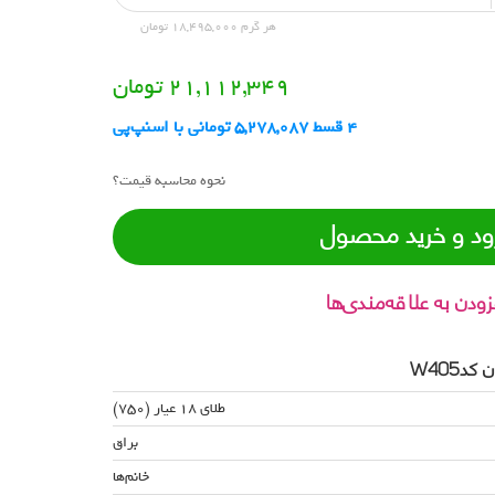
هر گرم 18,495,000 تومان
21,112,349
تومان
4 قسط 5,278,087 تومانی با اسنپ‌پی
نحوه محاسبه قیمت؟
ود و خرید محصول
زودن به علاقه‌مندی‌ها
W405
طلای 18 عیار (750)
براق
خانم‌ها