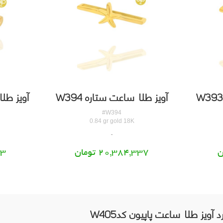
آویز طلا ساعت ستاره W394
آویز طلا
#W394
0.84 gr gold 18K
20,384,337 تومان
13
 آویز طلا ساعت پاپیون کدW405