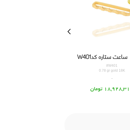
 ساعت ستاره کدW401
آویز ساعت طلا کریستال کدW407
#W407
#W401
0.66 gr gold 18K
0.78 gr gold 18K
18,928,3 تومان
16,318,665 تومان