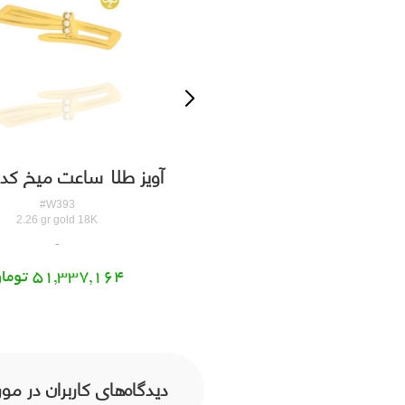
ز طلا ساعت شاخه کدW391
آویز طلا ساعت میخ کدW393
#W391
#W393
1.28 gr gold 18K
2.26 gr gold 18K
31,061,847 تومان
51,337,164 تومان
دیدگاه‌های کاربران در مورد