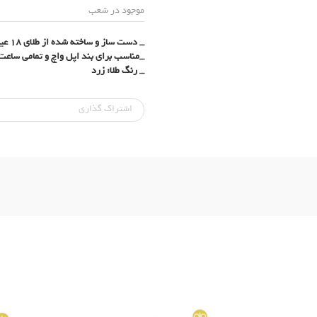
موجود در شعب
_ دست ساز و ساخته شده از طلای 18 عیار (750)
_مناسب برای بند اپل واچ و تمامی ساعت های هو
_ رنگ طلا: زرد
اشتراک‌ گذاری