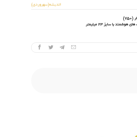
اندیشه(سهروردی)
شمند با سایز 23 میلیمتر