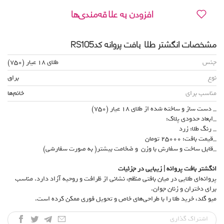
افزودن به علاقه‌مندی‌ها
مشخصات انگشتر طلا بافت پروانه کدRS105
جنس
طلای 18 عیار (750)
نوع
براق
مناسب برای
خانم‌ها
_ دست ساز و ساخته شده از طلای 18 عیار (750)
_ابعاد حدودی پلاک:
_ رنگ طلا: زرد
_قیمت بافت: 25000 تومان
_قابل ساخت و سفارش با وزن و ضخامت بیشتر( به صورت سفارشی)
انگشتر بافت پروانه | زیبایی در جزئیات
پروانه‌ای طلایی در میان بافتی منظم، نشانی از ظرافت و روحیه آزاد دارد. مناسب
برای دختران و زنان جوان.
میو گلد، خرید طلا را با طراحی‌های خاص و تحویل فوری ممکن کرده است.
اشتراک‌ گذاری