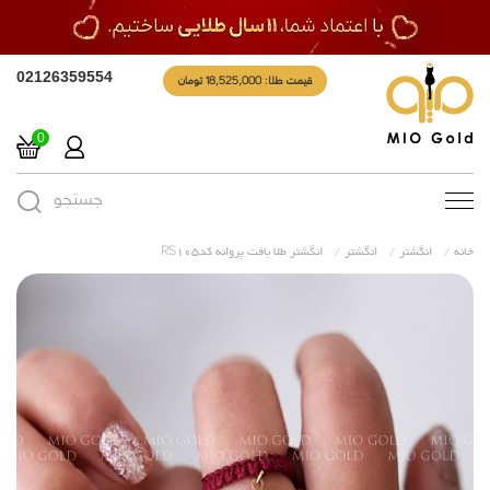
قیمت طلا: 18,525,000 تومان
02126359554
0
جستجو
Toggle
navigation
خانه
انگشتر
انگشتر
انگشتر طلا بافت پروانه کدRS105