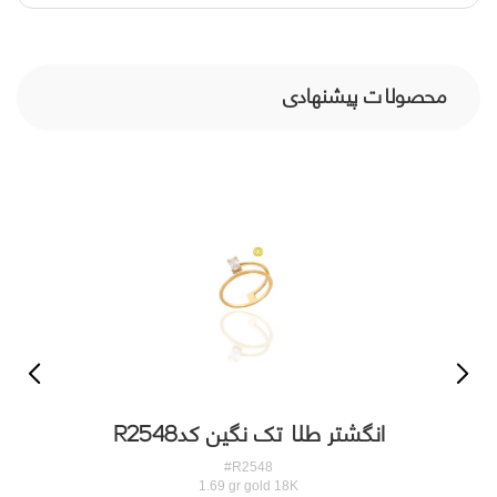
محصولات پیشنهادی
انگشتر طلا تک نگین کدR2548
#R2548
1.69 gr gold 18K