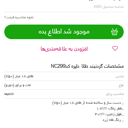
شناسه محصول
4383
نحوه محاسبه قیمت؟
موجود شد اطلاع بده
افزودن به علاقه‌مندی‌ها
مشخصات گردنبند طلا دایره کدNC299
جنس
طلای 18 عیار (750)
نوع
مات و براق (دورو)
مناسب برای
خانم‌ها
_ دست ساز و ساخته شده از طلای 18 عیار (750)
_قطر پلاک: 1.7cm
_طول زنجیر: 40cm
_ رنگ طلا: زرد