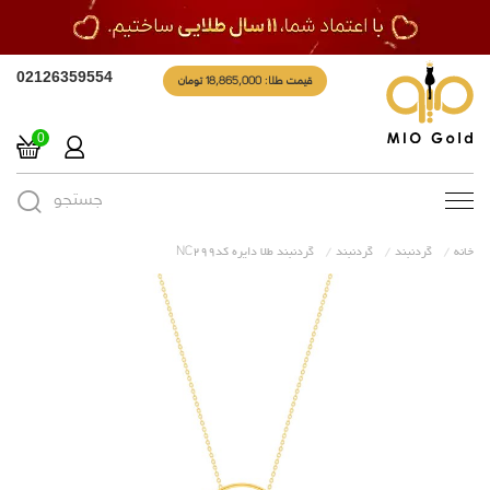
قیمت طلا: 18,865,000 تومان
02126359554
0
جستجو
Toggle
navigation
خانه
گردنبند
گردنبند
گردنبند طلا دایره کدNC299