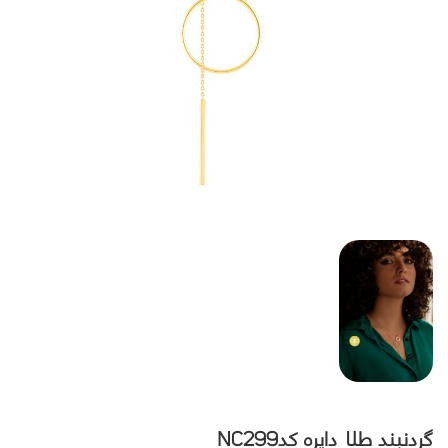
گردنبند طلا دایره کدNC299