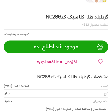
گردنبند طلا کلاسیک کدNC286
شناسه محصول
4112
نحوه محاسبه قیمت؟
موجود شد اطلاع بده
افزودن به علاقه‌مندی‌ها
مشخصات گردنبند طلا کلاسیک کدNC286
جنس
طلای 18 عیار (750)
نوع
براق
مناسب برای
خانم‌ها
_ دست ساز و ساخته شده از طلای 18 عیار (750)