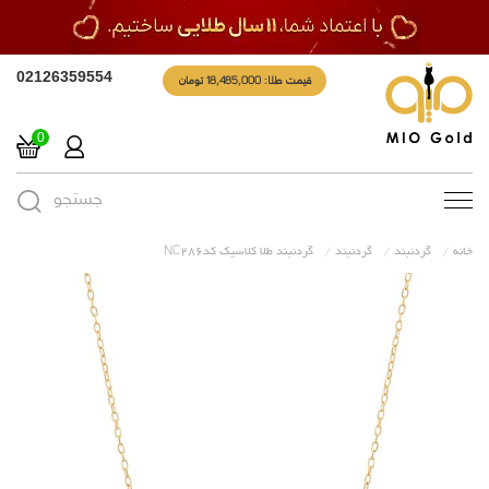
قیمت طلا: 18,485,000 تومان
02126359554
0
جستجو
Toggle
navigation
خانه
گردنبند
گردنبند
گردنبند طلا کلاسیک کدNC286