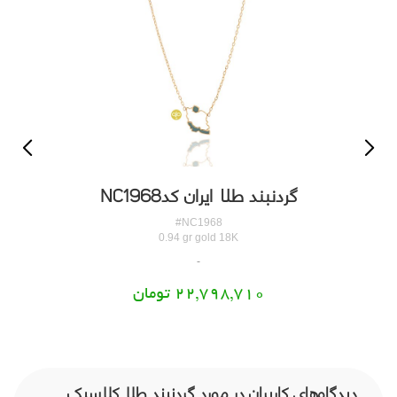
گردنبند طلا ایران کدNC1968
#NC1968
0.94 gr gold 18K
22,798,710 تومان
دیدگاه‌های کاربران در مورد گردنبند طلا کلاسیک