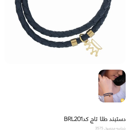
دستبند طلا تاج کدBRL201
شناسه محصول
3575