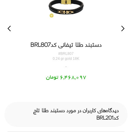
دستبند طلا تیفانی کدBRL807
#BRL807
0.24 gr gold 18K
6,468,097 تومان
دیدگاه‌های کاربران در مورد دستبند طلا تاج
کدBRL201