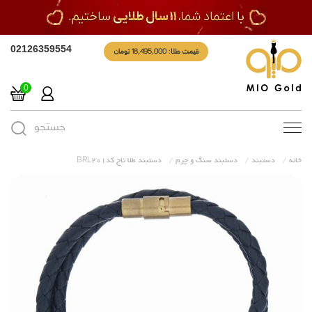
قیمت طلا: 18,495,000 تومان
02126359554
0
جستجو
Toggle
navigation
خانه
دستبند
دستبند سنگ و چرم
دستبند طلا تاج کدBRL201