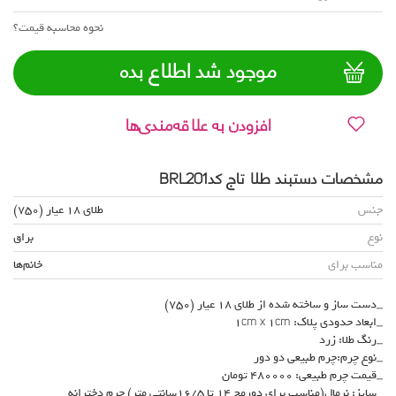
نحوه محاسبه قیمت؟
موجود شد اطلاع بده
افزودن به علاقه‌مندی‌ها
مشخصات دستبند طلا تاج کدBRL201
جنس
طلای 18 عیار (750)
نوع
براق
مناسب برای
خانم‌ها
_دست ساز و ساخته شده از طلای 18 عیار (750)
_ابعاد حدودی پلاک: 1cm x 1cm
_رنگ طلا: زرد
_نوع چرم:چرم طبیعی دو دور
_قیمت چرم طبیعی: 480000 تومان
_سایز: نرمال(مناسب برای دورمچ 14 تا 16/5سانتی متر) چرم دخترانه