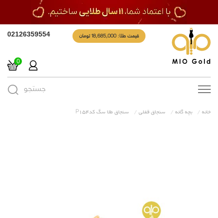
قیمت طلا: 18,685,000 تومان
02126359554
0
جستجو
Toggle
navigation
خانه
بچه گانه
سنجاق قفلی
سنجاق طلا سگ کدP154