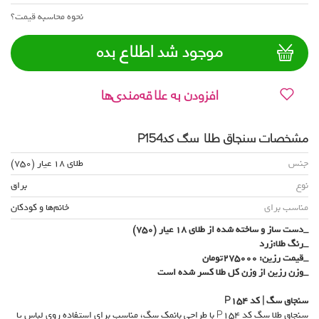
نحوه محاسبه قیمت؟
موجود شد اطلاع بده
افزودن به علاقه‌مندی‌ها
مشخصات سنجاق طلا سگ کدP154
جنس
طلای 18 عیار (750)
نوع
براق
مناسب برای
خانم‌ها و کودکان
_دست ساز و ساخته شده از طلای 18 عیار (750)
_رنگ طلا:زرد
_قیمت رزین: 275000تومان
_وزن رزین از وزن کل طلا کسر شده است
سنجاق سگ | کد
P154
سنجاق طلا سگ کد P154 با طراحی بانمک سگ، مناسب برای استفاده روی لباس یا