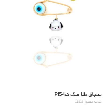
سنجاق طلا سگ کدP154
شناسه محصول
13213