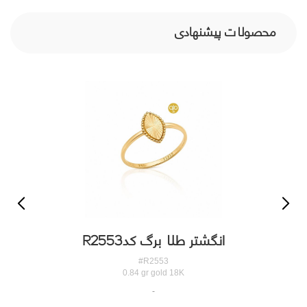
محصولات پیشنهادی
انگشتر طلا برگ کدR2553
#R2553
0.84 gr gold 18K