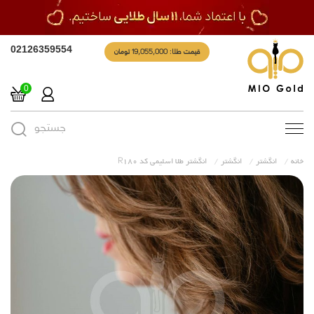
قیمت طلا: 19,055,000 تومان
02126359554
0
جستجو
Toggle
navigation
خانه
انگشتر
انگشتر
انگشتر طلا اسلیمی کد R180