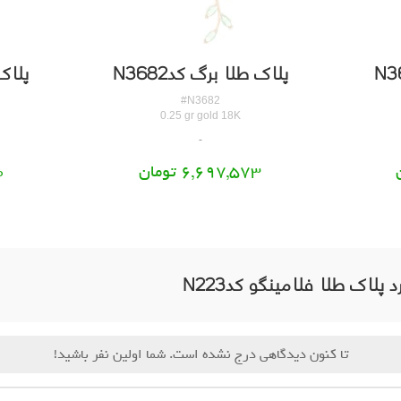
پلاک طلا برگ کدN3682
پلاک 
#N3682
0.25 gr gold 18K
6,697,573 تومان
0
د پلاک طلا فلامینگو کدN223
تا کنون دیدگاهی درج نشده است. شما اولین نفر باشید!