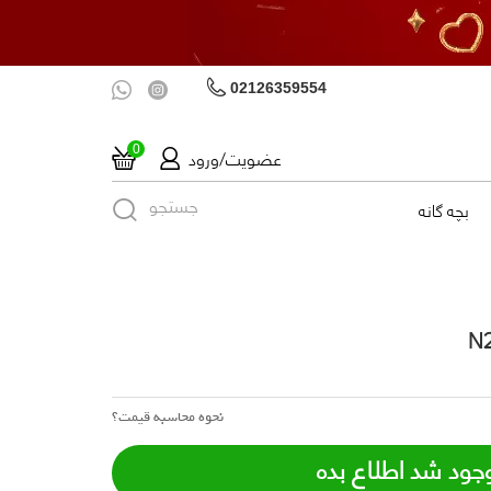
02126359554
عضویت/ورود
0
جستجو
بچه گانه
نحوه محاسبه قیمت؟
جود شد اطلاع بده