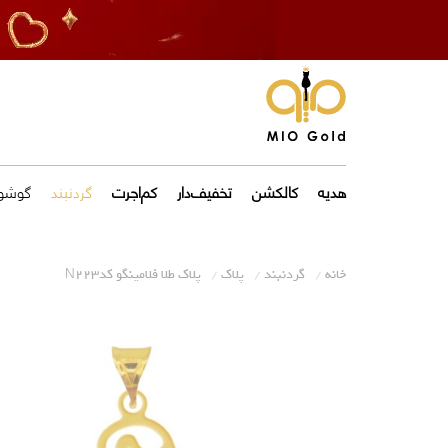
هدیه
کالکشن
تخفیف‌دار
کم‌اجرت
گردنبند
گوشوا
خانه
گردنبند
پلاک
پلاک طلا فلامینگو کدN223