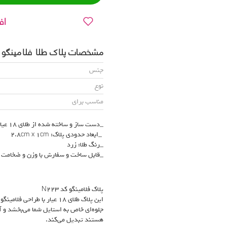
اف
مشخصات پلاک طلا فلامینگو کد23
جنس
نوع
مناسب برای
_دست ساز و ساخته شده از طلای 18 عیار (750)
_ابعاد حدودی پلاک: 2.8cm x 1cm
_رنگ طلا: زرد
_قابل ساخت و سفارش با وزن و ضخامت
پلاک فلامینگو کد N223
این پلاک طلای 18 عیار با ط
جلوه‌ای خاص به استایل شما می‌بخشد و آن
هستند تبدیل می‌کند.