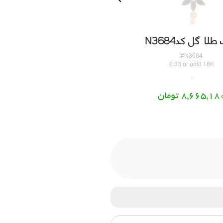
طلا گل کدN3684
پلاک طلا برگ کدN3685
#N3685
#N3684
0.26 gr gold 18K
0.33 gr gold 18K
8,665,18 تومان
6,943,524 تومان