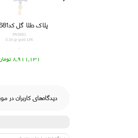
ک طلا لاکپشت کدN3680
پلاک طلا گل کدN3681
#N3680
#N3681
0.34 gr gold 18K
0.34 gr gold 18K
8,362,331 تومان
8,911,131 تومان
دیدگاه‌های کاربران در مور