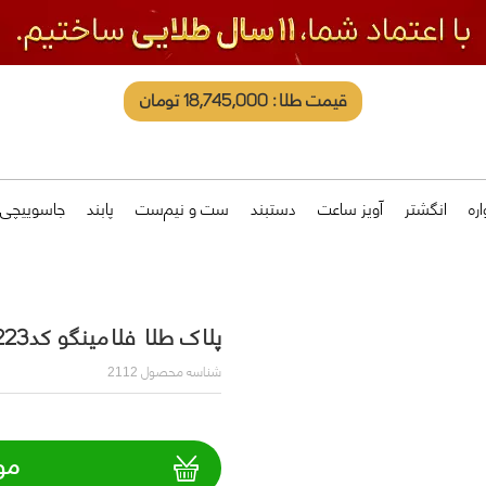
قیمت طلا: 18,745,000 تومان
ره
انگشتر
آویز ساعت
دستبند
ست و نیم‌ست
پابند
جاسوییچی
پلاک طلا فلامینگو کدN223
شناسه محصول
2112
مو