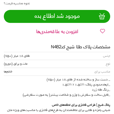
نحوه محاسبه قیمت؟
موجود شد اطلاع بده
افزودن به علاقه‌مندی‌ها
مشخصات پلاک طلا شبح کدN482
جنس
طلای 18 عیار (750)
نوع
مات و براق (دورو)
مناسب برای
خانم‌ها
_ دست ساز و ساخته شده از طلای 18 عیار (750)
_ابعادحدودی پلاک: 1.5cm x 1.5cm
_رنگ طلا: زرد
_قابل ساخت و سفارش با وزن و ضخامت بیشتر( به صورت سفارشی)
پلاک شبح | طراحی فانتزی برای لحظه‌های خاص
شبحی بامزه و طلایی برای علاقه‌مندان به طرح‌های فانتزی یا مناسبت‌های ویژه مثل