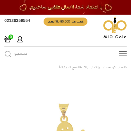
قیمت طلا: 18,495,000 تومان
02126359554
0
جستجو
Toggle
navigation
خانه
گردنبند
پلاک
پلاک طلا شبح کدN482