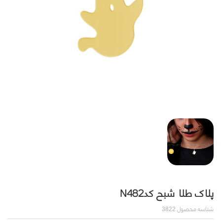
پلاک طلا شبح کدN482
شناسه محصول
3822