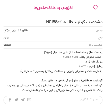
افزودن به علاقه‌مندی‌ها
مشخصات گردنبند طلا هـ کدNC158
جنس
طلای 18 عیار (750)
نوع
براق
مناسب برای
خانم‌ها
_دست ساز و ساخته شده از طلای 18 عیار (750)
_ابعاد حدودی پلاک: 1cm x 1cm
_رنگ طلا: زرد
_طول زنجیر: 40cm
_قابل ساخت و سفارش با وزن و ضخامت بیشتر( به صورت سفارشی)
گردنبند هـ طلای
۱۸
عیار | حرفی خاص در طلای سبک
گردنبند حرف هـ از طلای ۱۸ عیار با طراحی مینیمال و زیبا، انتخابی عالی برای خرید
پلاک طلا خاص و هدیه دادن به عزیزانی با این حرف در نامشان است.
اشتراک‌ گذاری