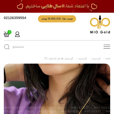
قیمت طلا: 18,695,000 تومان
02126359554
0
جستجو
Toggle
navigation
خانه
گردنبند
گردنبند
گردنبند طلا هـ کدNC158