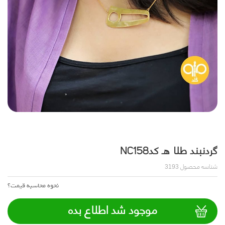
گردنبند طلا هـ کدNC158
شناسه محصول
3193
نحوه محاسبه قیمت؟
موجود شد اطلاع بده