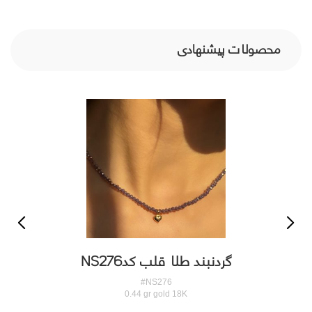
محصولات پیشنهادی
گردنبند طلا قلب کدNS276
#NS276
0.44 gr gold 18K