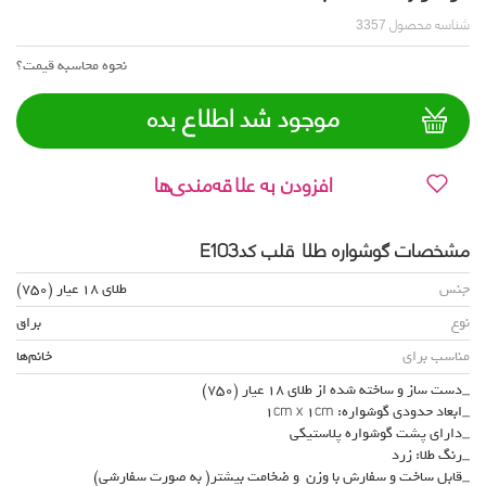
شناسه محصول
3357
نحوه محاسبه قیمت؟
موجود شد اطلاع بده
افزودن به علاقه‌مندی‌ها
مشخصات گوشواره طلا قلب کدE103
جنس
طلای 18 عیار (750)
نوع
براق
مناسب برای
خانم‌ها
_دست ساز و ساخته شده از طلای 18 عیار (750)
_ابعاد حدودی گوشواره: 1cm x 1cm
_دارای پشت گوشواره پلاستیکی
_رنگ طلا: زرد
_قابل ساخت و سفارش با وزن و ضخامت بیشتر( به صورت سفارشی)