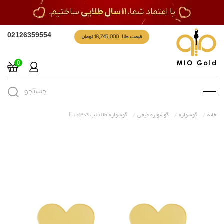
قیمت طلا: 18,745,000 تومان
02126359554
0
جستجو
Toggle
navigation
خانه
گوشواره
گوشواره میخی
گوشواره طلا قلب کدE103