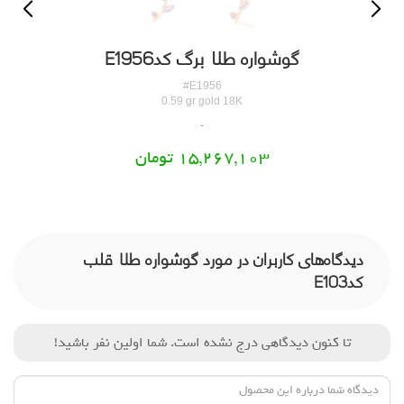
گوشواره طلا برگ کدE1956
گ
#E1956
0.59 gr gold 18K
15,267,103 تومان
دیدگاه‌های کاربران در مورد گوشواره طلا قلب
کدE103
تا کنون دیدگاهی درج نشده است. شما اولین نفر باشید!