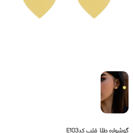
گوشواره طلا قلب کدE103