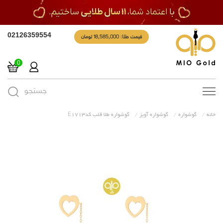
قیمت طلا: 18,585,000 تومان
02126359554
0
جستجو
Toggle
navigation
خانه
گوشواره
گوشواره آویز
گوشواره طلا قلب کدE1713