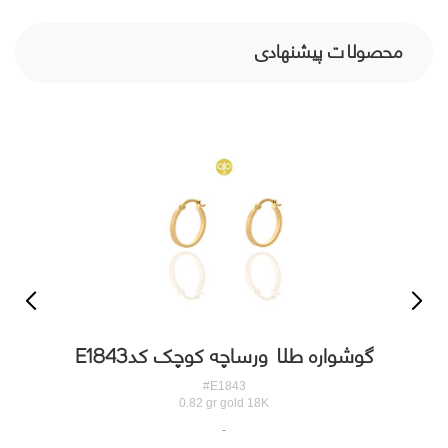
محصولات پیشنهادی
گوشواره طلا ورساچه کوچک کدE1843
#E1843
0.82 gr gold 18K