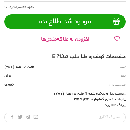
نحوه محاسبه قیمت؟
موجود شد اطلاع بده
افزودن به علاقه‌مندی‌ها
مشخصات گوشواره طلا قلب کدE1713
جنس
طلای 18 عیار (750)
نوع
براق
مناسب برای
خانم‌ها
_دست ساز و ساخته شده از طلای 18 عیار (750)
_ابعاد حدودی گوشواره: 1cm x1cm
_رنگ طلا: زرد
اشتراک‌ گذاری