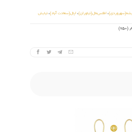
یشه(سهروردی)
،
اطلس‌مال(نیاوران)
،
اپال(سعادت آباد)
،
نیایش