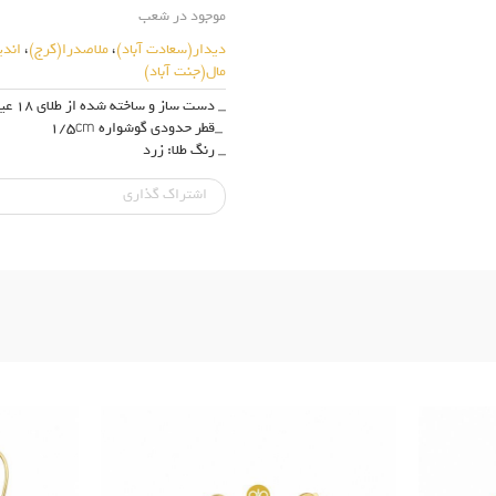
موجود در شعب
دیدار(سعادت آباد)
،
ملاصدرا(کرج)
،
اند
مال(جنت آباد)
_ دست ساز و ساخته شده از طلای 18 عیار (750)
_قطر حدودی گوشواره 1/5cm
_ رنگ طلا: زرد
اشتراک‌ گذاری