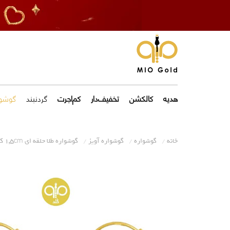
هدیه
کالکشن
تخفیف‌دار
کم‌اجرت
گردنبند
گوشوا
خانه
گوشواره
گوشواره آویز
گوشواره طلا حلقه ای 1,5cm کدE478