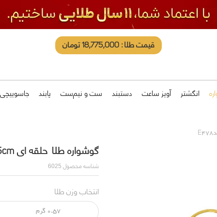
قیمت طلا: 18,775,000 تومان
ره
انگشتر
آویز ساعت
دستبند
ست و نیم‌ست
پابند
جاسوییچی
گوشواره طلا حلقه ای 1,5cm کدE478
شناسه محصول
6025
انتخاب وزن طلا
0.57 گرم