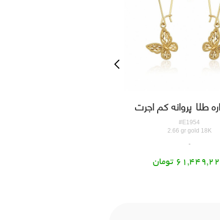
ه طلا پروانه کم اجرت
گوشواره طلا حلقه ای بزرگ
کدE1954
کدE1958
#E1958
#E1954
1.05 gr gold 18K
2.66 gr gold 18K
61,449,2 تومان
26,623,049 تومان