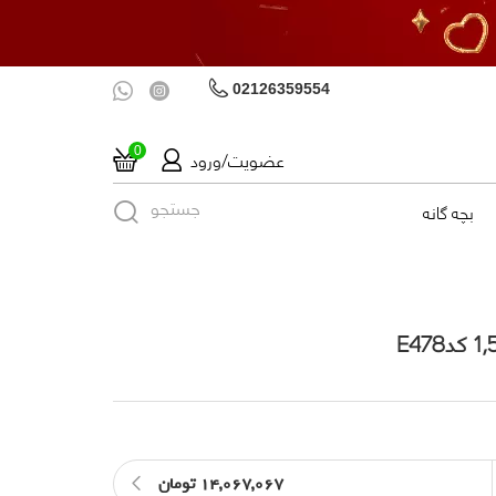
02126359554
عضویت/ورود
0
جستجو
بچه گانه
14,067,067 تومان