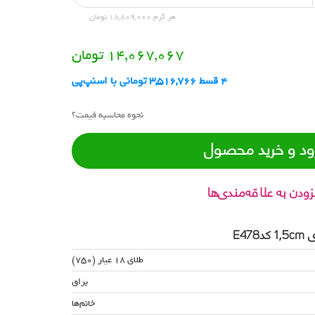
هر گرم 18,809,000 تومان
14,067,067
تومان
4 قسط 3,516,766 تومانی با اسنپ‌پی
نحوه محاسبه قیمت؟
ود و خرید محصول
زودن به علاقه‌مندی‌ها
E4
طلای 18 عیار (750)
براق
خانم‌ها