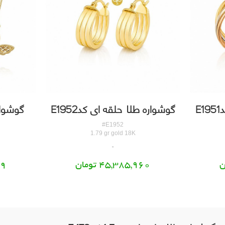
E
گوشواره طلا حلقه ای کدE1952
گوشوار
#E1952
1.79 gr gold 18K
45,385,960 تومان
29