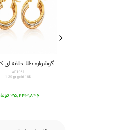
اره طلا حلقه ای کدE1950
گوشواره طلا حلقه ای کد1951
#E1950
#E1951
0.83 gr gold 18K
1.39 gr gold 18K
21,044,887 تومان
35,243,846 تومان