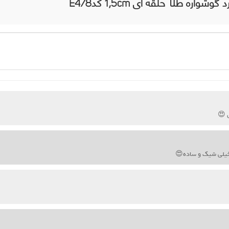
شواره طلا حلقه ای 1,5cm کدE478
 😍
خیلی شیک و ساده😍