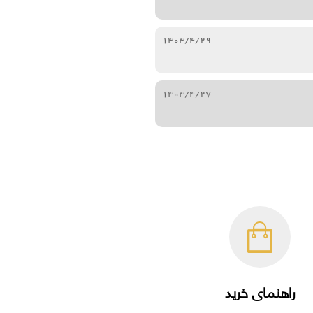
1404/4/29
1404/4/27
راهنمای خرید