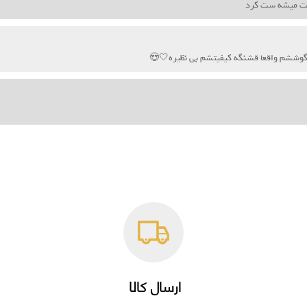
احت میشه ست کرد
 گوششم واقعا قشنگه کیفیتشم بی نظیره🤍😍
ارسال کالا