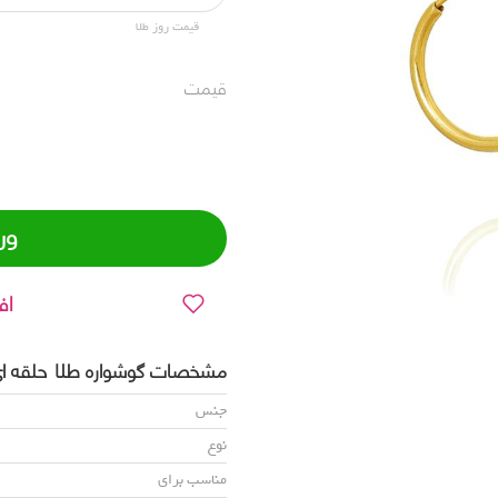
قیمت روز طلا
قیمت
ور
اف
مشخصات گوشواره طلا حلقه ای 1,5cm کد78
جنس
نوع
مناسب برای