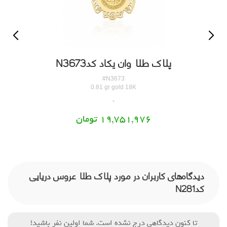
پلاک طلا وان یکاد کدN3673
#N3673
0.81 gr gold 18K
19,751,976 تومان
دیدگاه‌های کاربران در مورد پلاک طلا عروس دریایی
کدN281
تا کنون دیدگاهی درج نشده است. شما اولین نفر باشید!