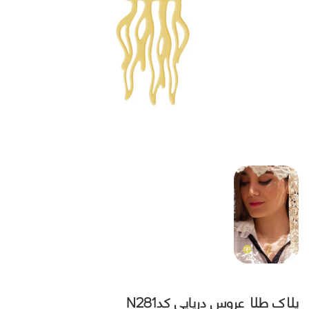
پلاک طلا عروس دریایی کدN281