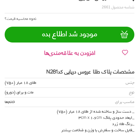
شناسه محصول
2661
نحوه محاسبه قیمت؟
موجود شد اطلاع بده
افزودن به علاقه‌مندی‌ها
مشخصات پلاک طلا عروس دریایی کدN281
جنس
طلای 18 عیار (750)
نوع
مات و براق (دورو)
مناسب برای
خانم‌ها
_ دست ساز و ساخته شده از طلای 18 عیار (750)
_ابعاد حدودی پلاک: 3cm x 1.6cm
_رنگ طلا: زرد
_قابل ساخت و سفارش با وزن و ضخامت بیشتر