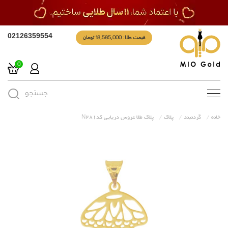
قیمت طلا: 18,585,000 تومان
02126359554
0
جستجو
Toggle
navigation
خانه
گردنبند
پلاک
پلاک طلا عروس دریایی کدN281