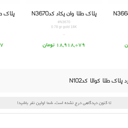
پلاک طلا وان یکاد کدN3670
پلاک طلا
#N3670
0.78 gr gold 18K
18,918,079 تومان
97
 پلاک طلا کوالا کدN102
تا کنون دیدگاهی درج نشده است. شما اولین نفر باشید!