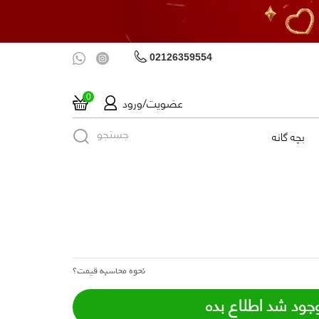
02126359554
عضویت/ورود
0
جستجو
بچه گانه
نحوه محاسبه قیمت؟
جود شد اطلاع بده