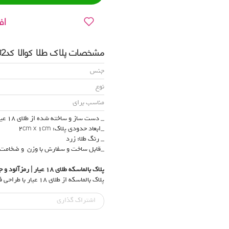
اف
مشخصات پلاک طلا کوالا کدN102
جنس
نوع
مناسب برای
_ دست ساز و ساخته شده از طلای 18 عیار (750)
_ابعاد حدودی پلاک: 2cm x 1cm
_ رنگ طلا: زرد
_قابل ساخت و سفارش با وزن و ضخامت
پلاک بالماسکه طلای
۱۸
عیار | رمزآلود و
پلاک بالماسکه از طلای ۱۸ عیار با طراحی فانتزی، مناسب خرید پلاک طلا خاص برای استایل‌های متفاوت است.
اشتراک‌ گذاری