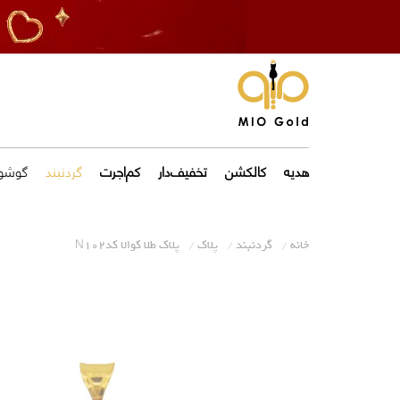
هدیه
کالکشن
تخفیف‌دار
کم‌اجرت
گردنبند
گوشوا
خانه
گردنبند
پلاک
پلاک طلا کوالا کدN102