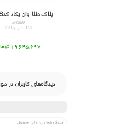
لاک طلا فلفل کدN3666
پلاک طلا وان یکاد کدN3668
#N3666
#N3668
0.11 gr gold 18K
0.81 gr gold 18K
3,087,935 تومان
19,645,697 تومان
دیدگاه‌های کاربران در مورد