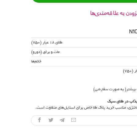
زودن به علاقه‌مندی‌ها
طلای 18 عیار (750)
مات و براق (دورو)
خانم‌ها
 بیشتر( به صورت سفارشی)
 جذاب در طلای سبک