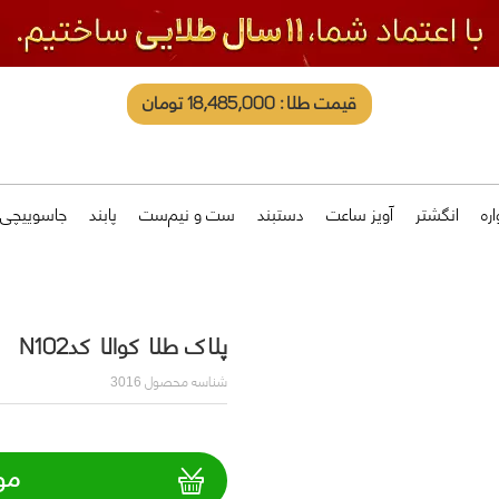
قیمت طلا: 18,485,000 تومان
ره
انگشتر
آویز ساعت
دستبند
ست و نیم‌ست
پابند
جاسوییچی
پلاک طلا کوالا کدN102
شناسه محصول
3016
مو