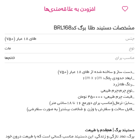
افزودن به علاقه‌مندی‌ها
مشخصات دستبند طلا برگ کدBRL168
جنس
طلای 18 عیار (750)
نوع
مات
مناسب برای
خانم‌ها
_دست ساز و ساخته شده از طلای 18 عیار (750)
_ابعاد حدودی پلاک: 1cm x 1cm
_رنگ طلا:زرد
_نوع چرم:چرم طبیعی
_قیمت چرم طبیعی: 450000 تومان
_سایز: نرمال(مناسب برای دورمچ 16 تا 18سانتی متر)
_قابل ساخت و سفارش با وزن و ضخامت بیشتر( به صورت سفارشی)
دستبند برگ | هم‌قدم با طبیعت
برگ، نماد تازگی و زندگی. این دستبند مناسب کسانی است که با طبیعت درون خود