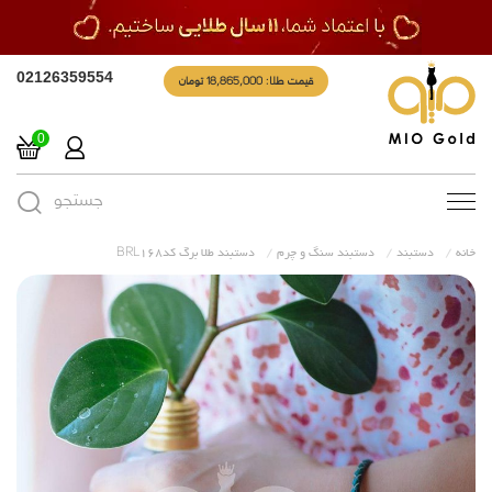
قیمت طلا: 18,865,000 تومان
02126359554
0
جستجو
Toggle
navigation
خانه
دستبند
دستبند سنگ و چرم
دستبند طلا برگ کدBRL168