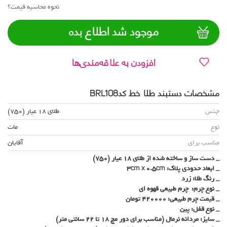
نحوه محاسبه قیمت؟
موجود شد اطلاع بده
افزودن به علاقه‌مندی‌ها
مشخصات دستبند طلا خط کدBRL108
جنس
طلای 18 عیار (750)
نوع
مات
مناسب برای
آقایان
_ دست ساز و ساخته شده از طلای 18 عیار (750)
_ ابعاد حدودی پلاک: 3cm x 0.5cm
_ رنگ طلا: زرد
_ نوع چرم: چرم طبیعی قهوه ای
_ قیمت چرم طبیعی: 420000 تومان
_ نوع قفل: پین
_ سایز: مردانه نرمال (مناسب برای دور مچ 18 تا 22 سانتی متر)