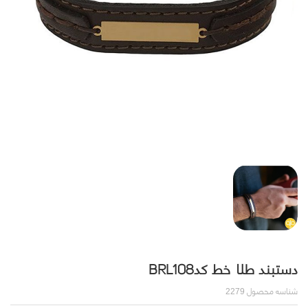
دستبند طلا خط کدBRL108
شناسه محصول
2279