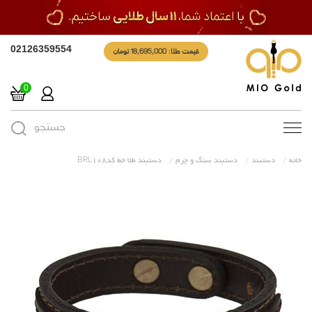
قیمت طلا: 18,695,000 تومان
02126359554
0
جستجو
Toggle
navigation
خانه
دستبند
دستبند سنگ و چرم
دستبند طلا خط کدBRL108