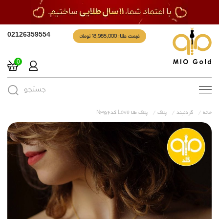
قیمت طلا: 18,985,000 تومان
02126359554
0
جستجو
Toggle
navigation
خانه
گردنبند
پلاک
پلاک طلا Love کدN356