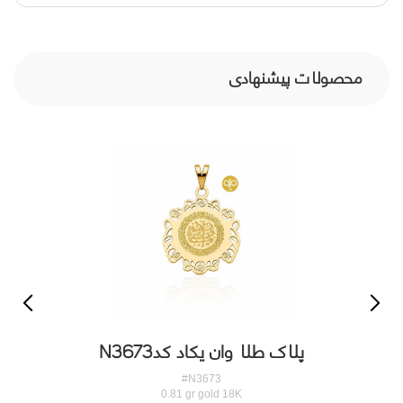
محصولات پیشنهادی
پلاک طلا وان یکاد کدN3673
#N3673
0.81 gr gold 18K