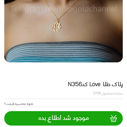
پلاک طلا Love کدN356
شناسه محصول
3708
نحوه محاسبه قیمت؟
موجود شد اطلاع بده