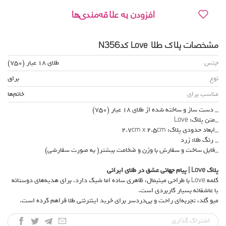
افزودن به علاقه‌مندی‌ها
مشخصات پلاک طلا Love کدN356
جنس
طلای 18 عیار (750)
نوع
براق
مناسب برای
خانم‌ها
_ دست ساز و ساخته شده از طلای 18 عیار (750)
_متن پلاک: Love
_ابعاد حدودی پلاک: 2.7cm x 2.5cm
_ رنگ طلا: زرد
_قابل ساخت و سفارش با وزن و ضخامت بیشتر( به صورت سفارشی)
پلاک
Love |
پیام جهانی عشق در طلای ایرانی
کلمه Love با طراحی مینیمال، ظاهری ساده اما شیک دارد. برای هدیه‌های دوستانه
یا عاشقانه بسیار کاربردی است.
میو گلد، تجربه‌ای راحت و بی‌دردسر برای خرید اینترنتی طلا فراهم کرده است.
اشتراک‌ گذاری