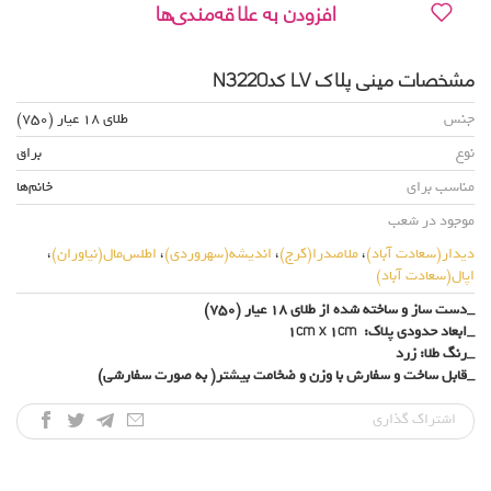
افزودن به علاقه‌مندی‌ها
مشخصات مینی پلاک LV کدN3220
جنس
طلای 18 عیار (750)
نوع
براق
مناسب برای
خانم‌ها
موجود در شعب
دیدار(سعادت آباد)
،
ملاصدرا(کرج)
،
اندیشه(سهروردی)
،
اطلس‌مال(نیاوران)
،
اپال(سعادت آباد)
_دست ساز و ساخته شده از طلای 18 عیار (750)
_ابعاد حدودی پلاک: 1cm x 1cm
_رنگ طلا: زرد
_قابل ساخت و سفارش با وزن و ضخامت بیشتر( به صورت سفارشی)
اشتراک‌ گذاری