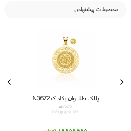
محصولات پیشنهادی
پلاک طلا وان یکاد کدN3672
#N3672
0.81 gr gold 18K
19,656,325 تومان