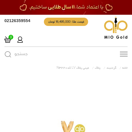
قیمت طلا: 18,495,000 تومان
02126359554
0
جستجو
Toggle
navigation
خانه
گردنبند
پلاک
مینی پلاک LV کدN3220