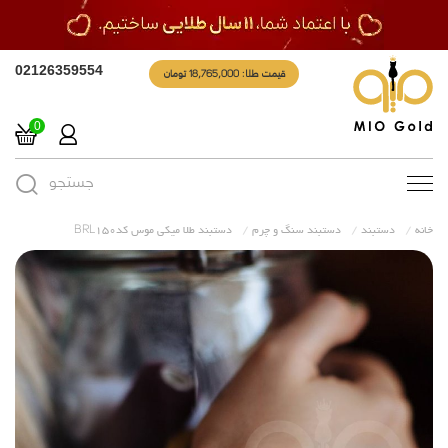
قیمت طلا: 18,765,000 تومان
02126359554
0
جستجو
Toggle
navigation
خانه
دستبند
دستبند سنگ و چرم
دستبند طلا میکی موس کدBRL150