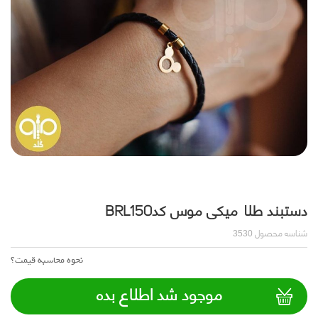
دستبند طلا میکی موس کدBRL150
شناسه محصول
3530
نحوه محاسبه قیمت؟
موجود شد اطلاع بده