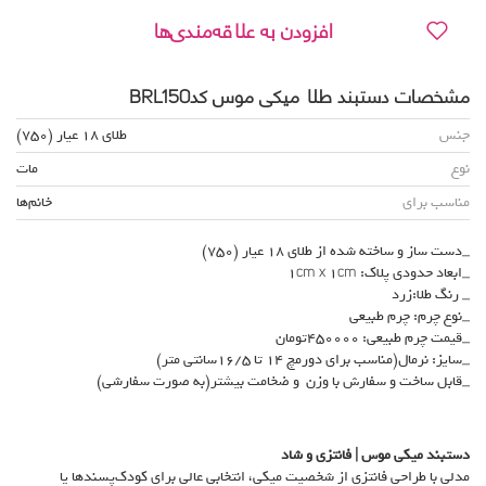
افزودن به علاقه‌مندی‌ها
مشخصات دستبند طلا میکی موس کدBRL150
جنس
طلای 18 عیار (750)
نوع
مات
مناسب برای
خانم‌ها
_دست ساز و ساخته شده از طلای 18 عیار (750)
_ابعاد حدودی پلاک: 1cm x 1cm
_ رنگ طلا:زرد
_نوع چرم: چرم طبیعی
_قیمت چرم طبیعی: 450000تومان
_سایز: نرمال(مناسب برای دورمچ 14 تا 16/5سانتی متر)
_قابل ساخت و سفارش با وزن و ضخامت بیشتر(به صورت سفارشی)
دستبند میکی موس | فانتزی و شاد
مدلی با طراحی فانتزی از شخصیت میکی، انتخابی عالی برای کودک‌پسندها یا