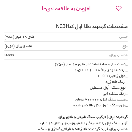
افزودن به علاقه‌مندی‌ها
مشخصات گردنبند طلا اپال کدNC311
جنس
طلای 18 عیار (750)
نوع
مات و براق (دورو)
مناسب برای
خانم‌ها
_دست ساز و ساخته شده از طلای 18 عیار (750)
_ابعاد حدودی پلاک: 1.5cm x 1cm
_طول زنجیر: 42cm
_ رنگ طلا: زرد
_نوع سنگ: اُپال مستطیل
_رنگ سنگ: آبی
_قیمت سنگ اپال: 700000 تومان
_وزن سنگ از وزن کل طلا کسر شده
گردنبند اپال | ترکیب سنگ طبیعی با طلای براق
آویز سنگ اپال با طیف رنگی ملایم روی زنجیر طلای ۱۸ عیار.
مناسب برای خرید گردنبند طلا زنانه با طراحی فانتزی و سبک.