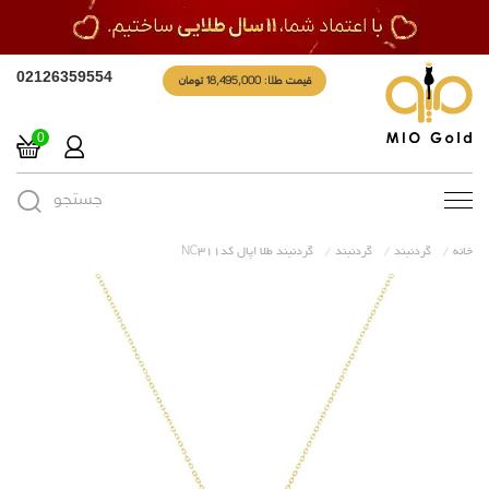
قیمت طلا: 18,495,000 تومان
02126359554
0
جستجو
Toggle
navigation
خانه
گردنبند
گردنبند
گردنبند طلا اپال کدNC311