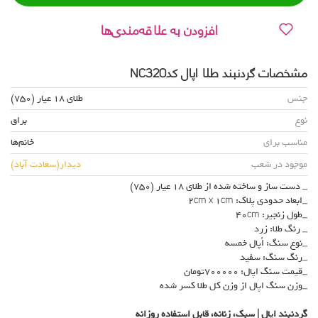
افزودن به علاقه‌مندی‌ها
مشخصات گردنبند طلا اپال کدNC320
جنس
طلای 18 عیار (750)
نوع
براق
مناسب برای
خانم‌ها
موجود در شعب
دیدار(سعادت آباد)
_ دست ساز و ساخته شده از طلای 18 عیار (750)
_ابعاد حدودی پلاک: 2cm x 1cm
_طول زنجیر: 40cm
_ رنگ طلا: زرد
_نوع سنگ: اُپال خمسه
_رنگ سنگ: سفید
_قیمت سنگ اپال: 700000تومان
_وزن سنگ اپال از وزن کل طلا کسر شده
گردنبند اپال | سبک، زنانه، قابل استفاده روزانه