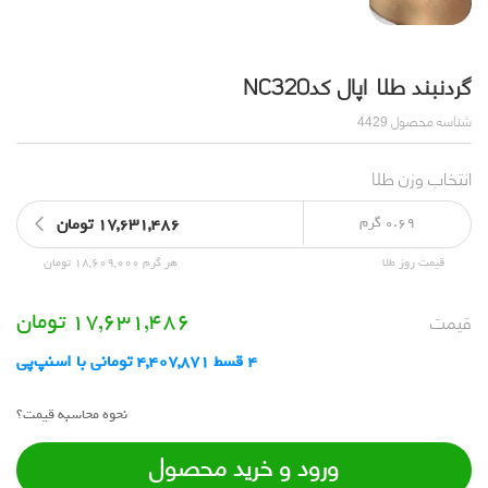
گردنبند طلا اپال کدNC320
شناسه محصول
4429
انتخاب وزن طلا
0.69 گرم
17,631,486 تومان
قیمت روز طلا
هر گرم 18,609,000 تومان
قیمت
17,631,486
تومان
4 قسط 4,407,871 تومانی با اسنپ‌پی
نحوه محاسبه قیمت؟
ورود و خرید محصول