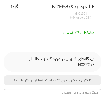
گردنبند طلا مروارید کدNC1958
#NC1958
0.94 gr gold 18K
24,168,536 تومان
دیدگاه‌های کاربران در مورد گردنبند طلا اپال
کدNC320
تا کنون دیدگاهی درج نشده است. شما اولین نفر باشید!