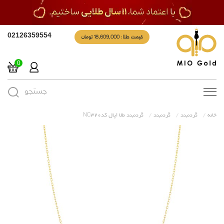
قیمت طلا: 18,609,000 تومان
02126359554
0
جستجو
Toggle
navigation
خانه
گردنبند
گردنبند
گردنبند طلا اپال کدNC320