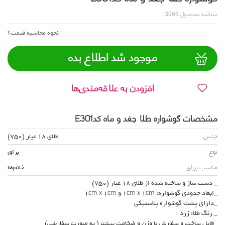
شناسه محصول
3966
نحوه محاسبه قیمت؟
موجود شد اطلاع بده
افزودن به علاقه‌مندی‌ها
مشخصات گوشواره طلا جغد و ماه کدE301
جنس
طلای 18 عیار (750)
نوع
براق
مناسب برای
خانم‌ها
_ دست ساز و ساخته شده از طلای 18 عیار (750)
_ابعاد حدودی گوشواره: 1cm x 1cm و 1cm x 1cm
_دارای پشت گوشواره پلاستیکی
_ رنگ طلا: زرد
_قابل ساخت و سفارش با وزن و ضخامت بیشتر( به صورت سفارشی)