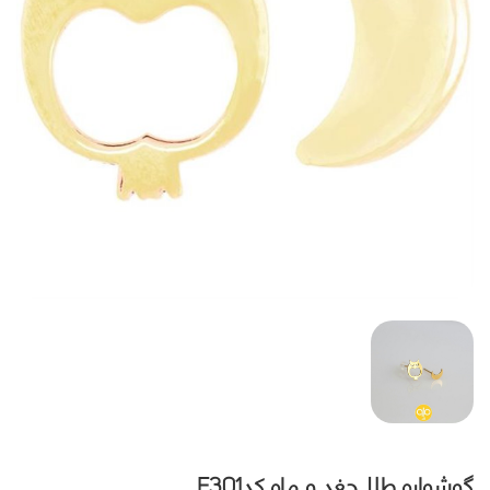
گوشواره طلا جغد و ماه کدE301