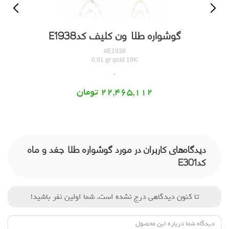
گوشواره طلا ون کلیف کدE1938
#E1938
0.91 gr gold 18K
22,465,112 تومان
دیدگاه‌های کاربران در مورد گوشواره طلا جغد و ماه
کدE301
تا کنون دیدگاهی درج نشده است. شما اولین نفر باشید!