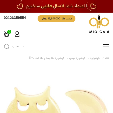
قیمت طلا: 18,815,000 تومان
02126359554
0
جستجو
Toggle
navigation
خانه
گوشواره
گوشواره میخی
گوشواره طلا جغد و ماه کدE301