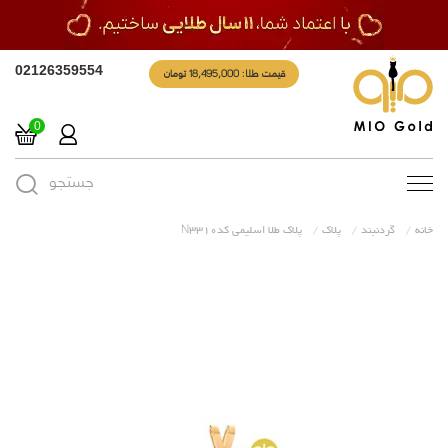
قیمت طلا: 18,495,000 تومان
02126359554
0
جستجو
Toggle
navigation
خانه
گردنبند
پلاک
پلاک طلا اسلیمی کدN3310