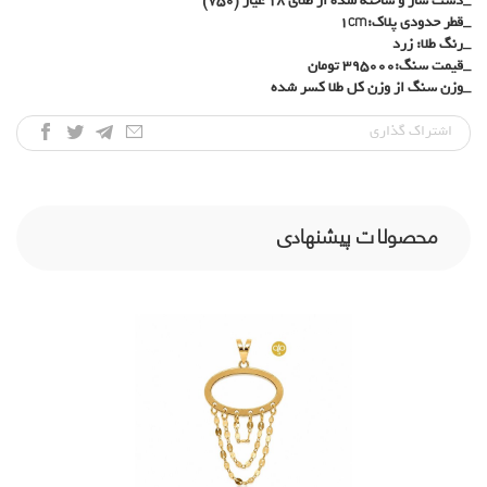
_دست ساز و ساخته شده از طلای 18 عیار (750)
_قطر حدودی پلاک:1cm
_رنگ طلا: زرد
_قیمت سنگ:395000 تومان
_وزن سنگ از وزن کل طلا کسر شده
اشتراک‌ گذاری
محصولات پیشنهادی