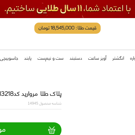
قیمت طلا: 18,545,000 تومان
ره
انگشتر
آویز ساعت
دستبند
ست و نیم‌ست
پابند
جاسوییچی
پلاک طلا مروارید کدN3218
شناسه محصول
14945
مو