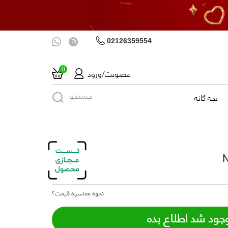
02126359554
عضویت/ورود
0
جستجو
بچه گانه
نحوه محاسبه قیمت؟
جود شد اطلاع بده