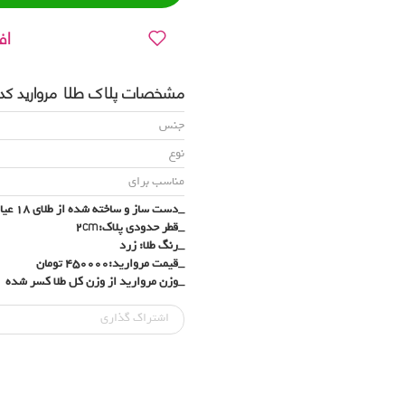
اف
مشخصات پلاک طلا مروارید کدN3218
جنس
نوع
مناسب برای
_دست ساز و ساخته شده از طلای 18 عیار (750)
_قطر حدودی پلاک:2cm
_رنگ طلا: زرد
_قیمت مروارید:450000 تومان
_وزن مروارید از وزن کل طلا کسر شده
اشتراک‌ گذاری