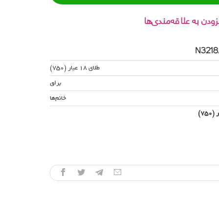
زودن به علاقه‌مندی‌ها
طلای 18 عیار (750)
براق
خانم‌ها