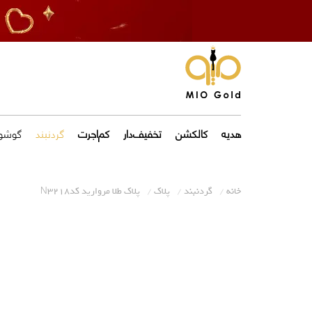
هدیه
کالکشن
تخفیف‌دار
کم‌اجرت
گردنبند
گوشوا
خانه
گردنبند
پلاک
پلاک طلا مروارید کدN3218