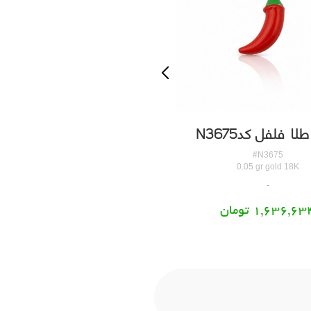
لا فلفل کدN3675
پلاک طلا قلب بزرگ کدN3679
#N3679
#N3675
0.35 gr gold 18K
0.05 gr gold 18K
1,636,6 تومان
8,516,436 تومان