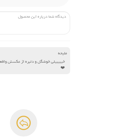
ملیحه
خیییییلی خوشگل و دلبره از عکسش واقعا
❤️