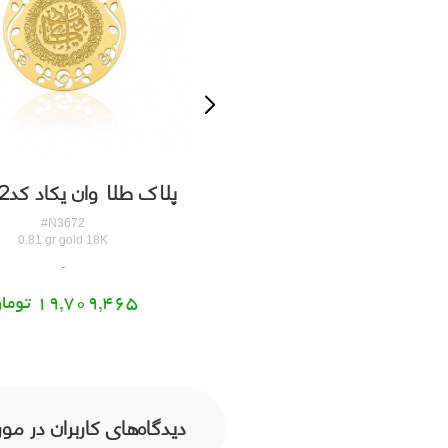
ک طلا وان یکاد کدN3670
پلاک طلا وان یکاد کدN3672
#N3670
#N3672
0.78 gr gold 18K
0.81 gr gold 18K
18,979,485 تومان
19,709,465 تومان
دیدگاه‌های کاربران در مورد 