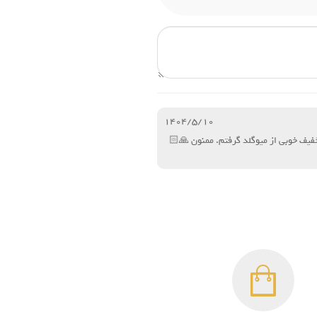
1404/5/10
یف خوبی از میوگلد گرفتم. ممنون 🙏🏻