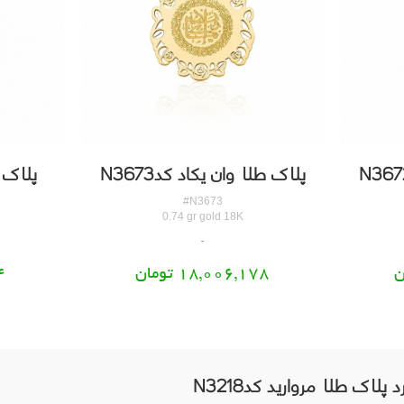
پلاک طلا وان یکاد کدN3673
پلاک ط
#N3673
0.74 gr gold 18K
18,006,178 تومان
34
پلاک طلا مروارید کدN3218