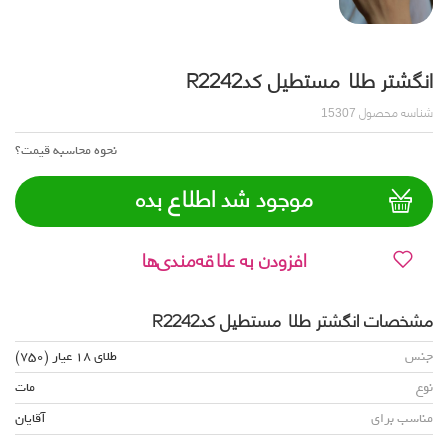
انگشتر طلا مستطیل کدR2242
شناسه محصول
15307
نحوه محاسبه قیمت؟
موجود شد اطلاع بده
افزودن به علاقه‌مندی‌ها
مشخصات انگشتر طلا مستطیل کدR2242
جنس
طلای 18 عیار (750)
نوع
مات
مناسب برای
آقایان