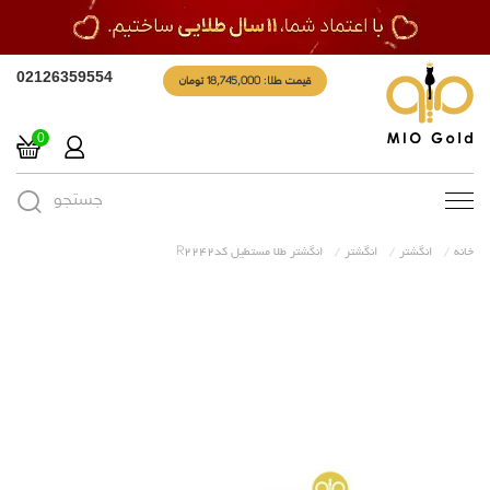
قیمت طلا: 18,745,000 تومان
02126359554
0
جستجو
Toggle
navigation
خانه
انگشتر
انگشتر
انگشتر طلا مستطیل کدR2242