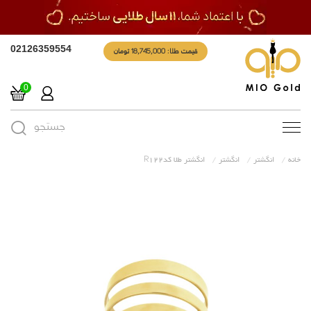
قیمت طلا: 18,745,000 تومان
02126359554
0
جستجو
Toggle
navigation
خانه
انگشتر
انگشتر
انگشتر طلا کدR122