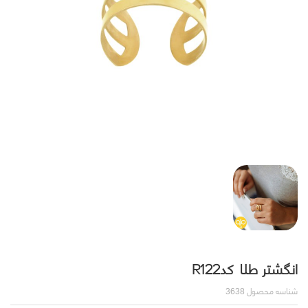
انگشتر طلا کدR122
شناسه محصول
3638