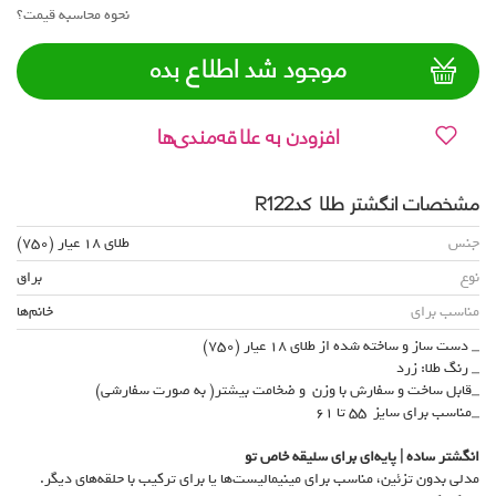
نحوه محاسبه قیمت؟
موجود شد اطلاع بده
افزودن به علاقه‌مندی‌ها
مشخصات انگشتر طلا کدR122
جنس
طلای 18 عیار (750)
نوع
براق
مناسب برای
خانم‌ها
_ دست ساز و ساخته شده از طلای 18 عیار (750)
_ رنگ طلا: زرد
_قابل ساخت و سفارش با وزن و ضخامت بیشتر( به صورت سفارشی)
_مناسب برای سایز 55 تا 61
انگشتر ساده | پایه‌ای برای سلیقه خاص تو
مدلی بدون تزئین، مناسب برای مینیمالیست‌ها یا برای ترکیب با حلقه‌های دیگر.