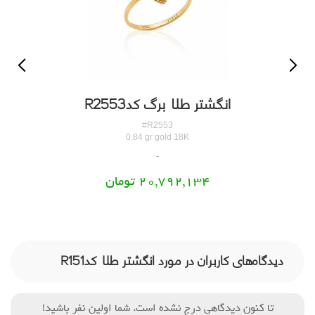
انگشتر طلا برگ کدR2553
#R2553
0.84 gr gold 18K
20,792,134 تومان
دیدگاه‌های کاربران در مورد انگشتر طلا کدR151
تا کنون دیدگاهی درج نشده است. شما اولین نفر باشید!