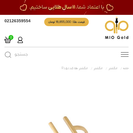
قیمت طلا: 18,855,000 تومان
02126359554
0
جستجو
Toggle
navigation
خانه
انگشتر
انگشتر
انگشتر طلا کدR151