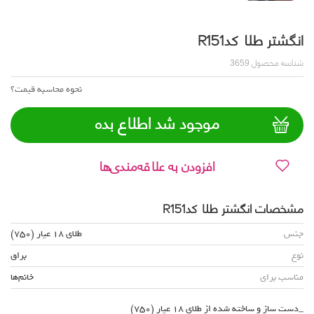
انگشتر طلا کدR151
شناسه محصول
3659
نحوه محاسبه قیمت؟
موجود شد اطلاع بده
افزودن به علاقه‌مندی‌ها
مشخصات انگشتر طلا کدR151
جنس
طلای 18 عیار (750)
نوع
براق
مناسب برای
خانم‌ها
_دست ساز و ساخته شده از طلای 18 عیار (750)