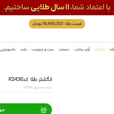
قیمت طلا: 18,495,000 تومان
ره
انگشتر
آویز ساعت
دستبند
ست و نیم‌ست
پابند
جاسوییچی
انگشتر طلا کدR2436
شناسه محصول
15234
مو