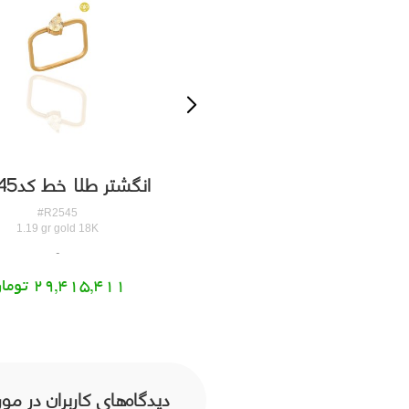
گشتر طلا دایره کدR2544
انگشتر طلا خط کدR2545
#R2544
#R2545
2.08 gr gold 18K
1.19 gr gold 18K
51,013,101 تومان
29,415,411 تومان
دیدگاه‌های کاربران در مورد 