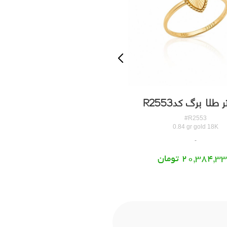
طلا برگ کدR2553
انگشتر طلا لوزی کدR2554
#R2554
#R2553
0.9 gr gold 18K
0.84 gr gold 18K
20,384,3 تومان
21,840,361 تومان