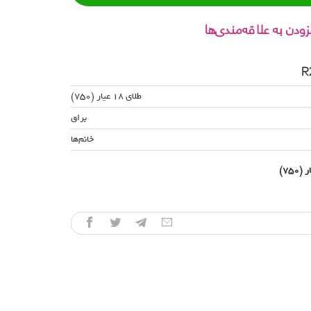
زودن به علاقه‌مندی‌ها
طلای 18 عیار (750)
براق
خانم‌ها