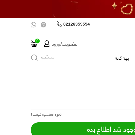
02126359554
عضویت/ورود
0
جستجو
بچه گانه
نحوه محاسبه قیمت؟
جود شد اطلاع بده