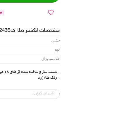
اف
مشخصات انگشتر طلا کدR2436
جنس
نوع
مناسب برای
_ دست ساز و ساخته شده از طلای 18 عیار (750)
_ رنگ طلا: زرد
اشتراک‌ گذاری