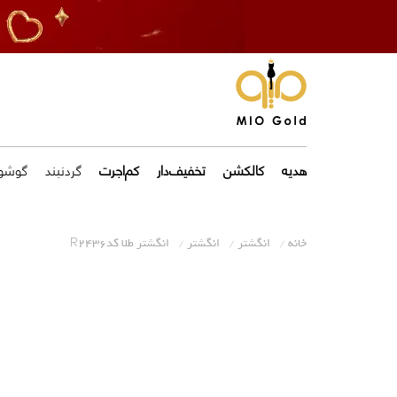
هدیه
کالکشن
تخفیف‌دار
کم‌اجرت
گردنبند
گوشوا
خانه
انگشتر
انگشتر
انگشتر طلا کدR2436