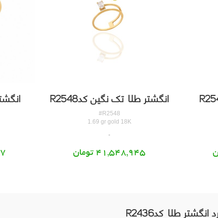
انگشتر طلا تک نگین کدR2548
انگشتر 
#R2548
1.69 gr gold 18K
41,548,945 تومان
37
انگشتر طلا کدR2436