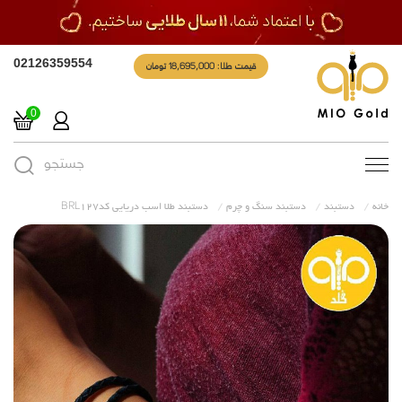
قیمت طلا: 18,695,000 تومان
02126359554
0
جستجو
Toggle
navigation
خانه
دستبند
دستبند سنگ و چرم
دستبند طلا اسب دریایی کدBRL127