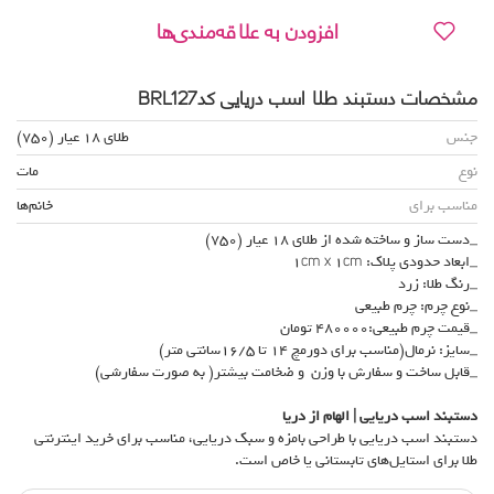
افزودن به علاقه‌مندی‌ها
مشخصات دستبند طلا اسب دریایی کدBRL127
جنس
طلای 18 عیار (750)
نوع
مات
مناسب برای
خانم‌ها
_دست ساز و ساخته شده از طلای 18 عیار (750)
_ابعاد حدودی پلاک: 1cm x 1cm
_رنگ طلا: زرد
_نوع چرم: چرم طبیعی
_قیمت چرم طبیعی:480000 تومان
_سایز: نرمال(مناسب برای دورمچ 14 تا 16/5سانتی متر)
_قابل ساخت و سفارش با وزن و ضخامت بیشتر( به صورت سفارشی)
دستبند اسب دریایی | الهام از دریا
دستبند اسب دریایی با طراحی بامزه و سبک دریایی، مناسب برای خرید اینترنتی
طلا برای استایل‌های تابستانی یا خاص است.