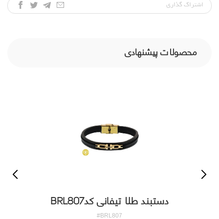
اشتراک‌ گذاری
محصولات پیشنهادی
دستبند طلا تیفانی کدBRL807
#BRL807