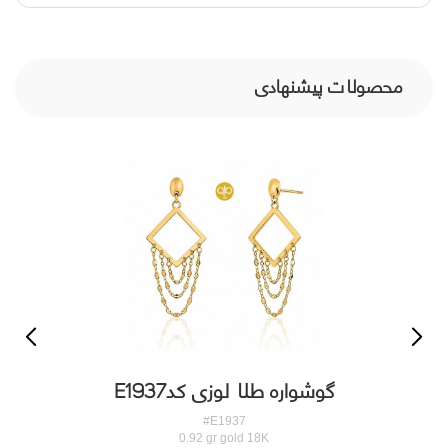
محصولات پیشنهادی
گوشواره طلا لوزی کدE1937
#E1937
0.92 gr gold 18K