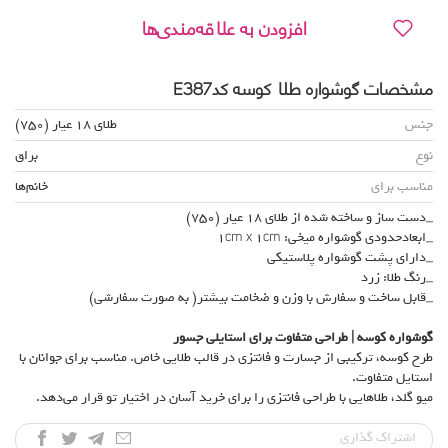
افزودن به علاقه‌مندی‌ها
مشخصات گوشواره طلا کوسه کدE387
جنس
طلای 18 عیار (750)
نوع
براق
مناسب برای
خانم‌ها
_دست ساز و ساخته شده از طلای 18 عیار (750)
_ابعادحدودی گوشواره میخی: 1cm x 1cm
_دارای پشت گوشواره پلاستیکی
_رنگ طلا: زرد
_قابل ساخت و سفارش با وزن و ضخامت بیشتر( به صورت سفارشی)
گوشواره کوسه | طراحی متفاوت برای استایلی جسور
طرح کوسه، ترکیبی از جسارت و فانتزی در قالب طلایی خاص. مناسب برای جوانان با
استایل متفاوت.
میو گلد، طلاهایی با طراحی فانتزی را برای خرید آسان در اختیار تو قرار می‌دهد.
اشتراک‌ گذاری