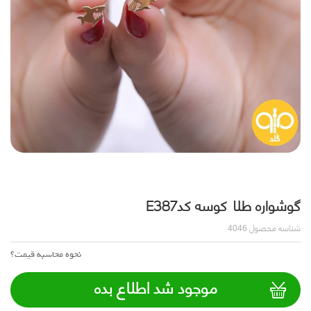
گوشواره طلا کوسه کدE387
شناسه محصول
4046
نحوه محاسبه قیمت؟
موجود شد اطلاع بده