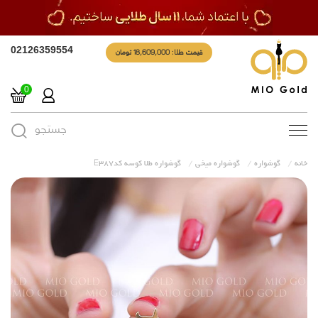
قیمت طلا: 18,609,000 تومان
02126359554
0
جستجو
Toggle
navigation
خانه
گوشواره
گوشواره میخی
گوشواره طلا کوسه کدE387