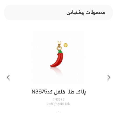
محصولات پیشنهادی
پلاک طلا فلفل کدN3675
#N3675
0.05 gr gold 18K