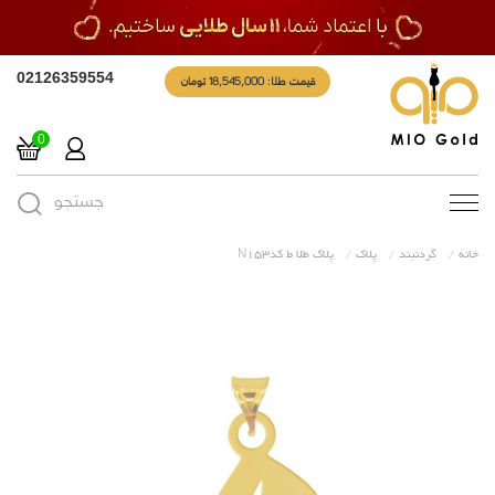
قیمت طلا: 18,545,000 تومان
02126359554
0
جستجو
Toggle
navigation
خانه
گردنبند
پلاک
پلاک طلا ط کدN153