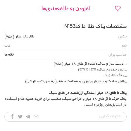
افزودن به علاقه‌مندی‌ها
مشخصات پلاک طلا ط کدN153
جنس
طلای 18 عیار (750)
نوع
مات
مناسب برای
خانم‌ها
_ دست ساز و ساخته شده از طلای 18 عیار (750)
_ابعاد حدودی پلاک: 2cm x 1cm
_ رنگ طلا: زرد
_قابل ساخت و سفارش با وزن و ضخامت بیشتر( به صورت سفارشی)
پلاک ط طلای
۱۸
عیار | سادگی ارزشمند در طلای سبک
پلاک حرف ط از طلای ۱۸ عیار با طراحی شیک، مناسب برای خرید هدیه طلا و استفاده
در استایل‌های روزمره است.
اشتراک‌ گذاری