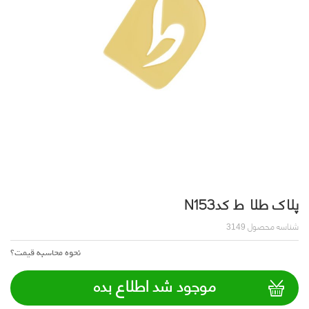
پلاک طلا ط کدN153
شناسه محصول
3149
نحوه محاسبه قیمت؟
موجود شد اطلاع بده