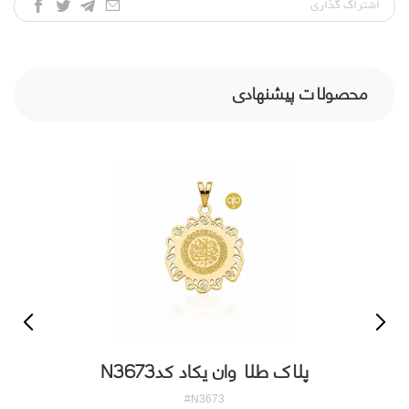
اشتراک‌ گذاری
محصولات پیشنهادی
پلاک طلا وان یکاد کدN3673
#N3673