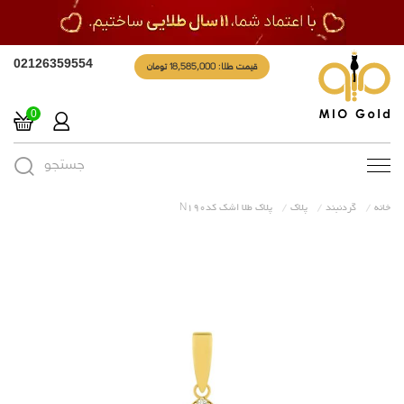
قیمت طلا: 18,585,000 تومان
02126359554
0
جستجو
Toggle
navigation
خانه
گردنبند
پلاک
پلاک طلا اشک کدN190