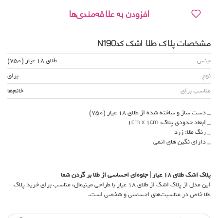
افزودن به علاقه‌مندی‌ها
مشخصات پلاک طلا اشک کدN190
جنس
طلای 18 عیار (750)
نوع
براق
مناسب برای
خانم‌ها
_ دست ساز و ساخته شده از طلای 18 عیار (750)
_ ابعاد حدودی پلاک: 1cm x 1cm
_ رنگ طلا: زرد
_ دارای نگین های اتمی
پلاک اشک طلای
۱۸
عیار | جلوه‌ای احساسی از طلا بر گردن شما
این مدل از پلاک اشک از طلای ۱۸ عیار با طراحی مینیمال، مناسب برای خرید پلاک
طلا خاص در مناسبت‌های احساسی و شخصی است.