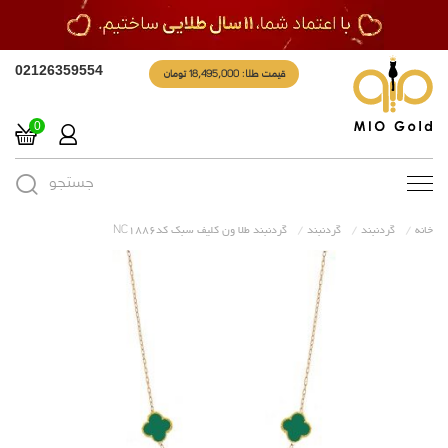
قیمت طلا: 18,495,000 تومان
02126359554
0
جستجو
Toggle
navigation
خانه
گردنبند
گردنبند
گردنبند طلا ون کلیف سبک کدNC1886