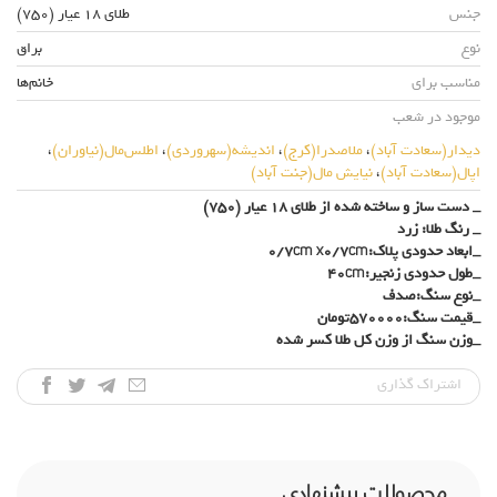
جنس
طلای 18 عیار (750)
نوع
براق
مناسب برای
خانم‌ها
موجود در شعب
دیدار(سعادت آباد)
،
ملاصدرا(کرج)
،
اندیشه(سهروردی)
،
اطلس‌مال(نیاوران)
،
اپال(سعادت آباد)
،
نیایش مال(جنت آباد)
_ دست ساز و ساخته شده از طلای 18 عیار (750)
_ رنگ طلا: زرد
_ابعاد حدودی پلاک:0/7cm x0/7cm
_طول حدودی زنجیر:40cm
_نوع سنگ:صدف
_قیمت سنگ:570000تومان
_وزن سنگ از وزن کل طلا کسر شده
اشتراک‌ گذاری
محصولات پیشنهادی