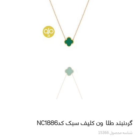
گردنبند طلا ون کلیف سبک کدNC1886
شناسه محصول
15366