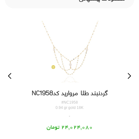
گردنبند طلا مروارید کدNC1958
#NC1958
0.94 gr gold 18K
24,024,080 تومان