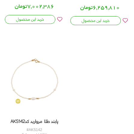
7,002,386تومان
6,259,810تومان
خرید این محصول
خرید این محصول
پابند طلا مروارید کدAKS142
#AKS142