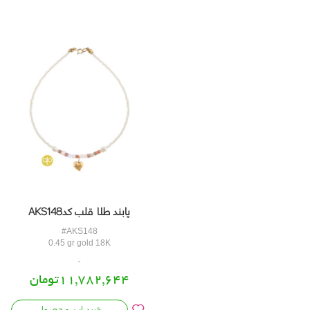
پابند طلا قلب کدAKS148
#AKS148
0.45 gr gold 18K
11,782,644تومان
خرید این محصول