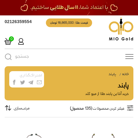
قیمت طلا: 18,865,000 تومان
02126359554
0
جستجو
Toggle
navigation
خانه
پابند
اشتراک‌گذاری
پابند
خرید آنلاین پابند طلا از میو گلد
(135 محصول)
مرتب‌سازی
فیلتر کردن محصولات