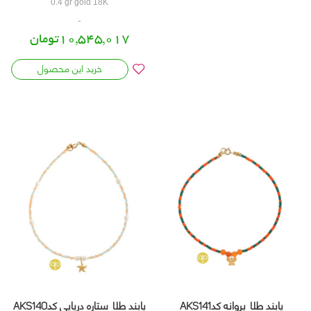
0.4 gr gold 18K
10,545,017تومان
خرید این محصول
پابند طلا پروانه کدAKS141
پابند طلا ستاره دریایی کدAKS140