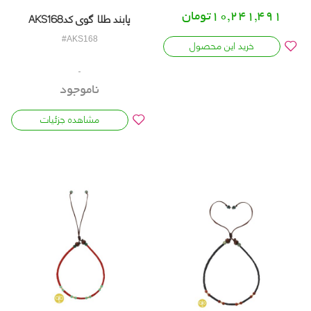
10,241,491تومان
پابند طلا گوی کدAKS168
خرید این محصول
#AKS168
ناموجود
مشاهده جزئیات