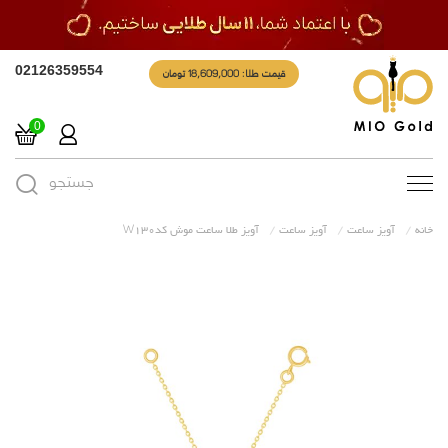
قیمت طلا: 18,609,000 تومان
02126359554
0
جستجو
Toggle
navigation
خانه
آویز ساعت
آویز ساعت
آویز طلا ساعت موش کدW130