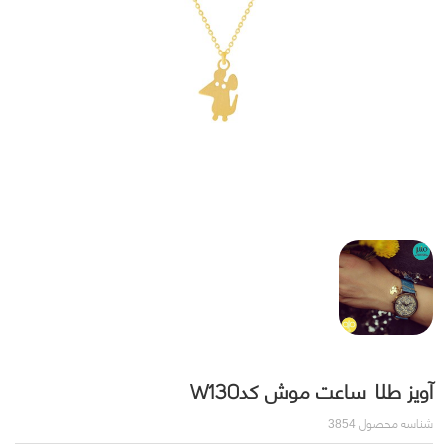
آویز طلا ساعت موش کدW130
شناسه محصول
3854