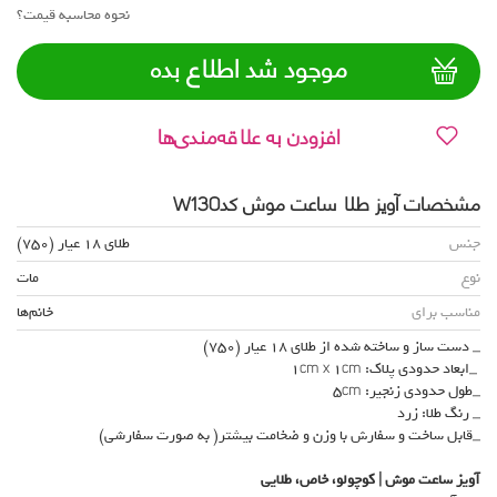
نحوه محاسبه قیمت؟
موجود شد اطلاع بده
افزودن به علاقه‌مندی‌ها
مشخصات آویز طلا ساعت موش کدW130
جنس
طلای 18 عیار (750)
نوع
مات
مناسب برای
خانم‌ها
_ دست ساز و ساخته شده از طلای 18 عیار (750)
_ابعاد حدودی پلاک: 1cm x 1cm
_طول حدودی زنجیر: 5cm
_ رنگ طلا: زرد
_قابل ساخت و سفارش با وزن و ضخامت بیشتر( به صورت سفارشی)
آویز ساعت موش | کوچولو، خاص، طلایی