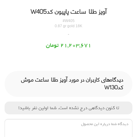
آویز طلا ساعت پاپیون کدW405
#W405
0.87 gr gold 18K
21,203,671 تومان
دیدگاه‌های کاربران در مورد آویز طلا ساعت موش
کدW130
تا کنون دیدگاهی درج نشده است. شما اولین نفر باشید!