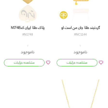
گردنبند طلا جان من است او
پلاک طلا ایران کدN1748
کدNC1144
#N1748
#NC1144
ناموجود
ناموجود
مشاهده جزئیات
مشاهده جزئیات