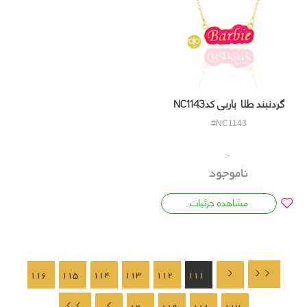
گردنبند طلا باربی کدNC1143
#NC1143
ناموجود
مشاهده جزئیات
116
115
114
113
112
111