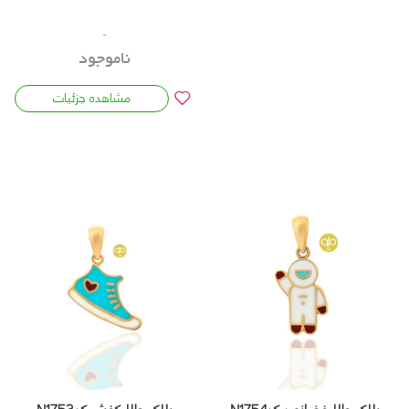
ناموجود
مشاهده جزئیات
پلاک طلا فضانورد کدN1754
پلاک طلا کفش کدN1753