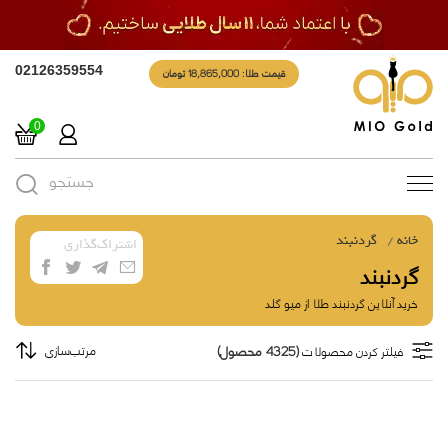
قیمت طلا: 18,865,000 تومان
02126359554
0
جستجو
Toggle
navigation
خانه
گردنبند
اشتراک‌گذاری
گردنبند
خرید آنلاین گردنبند طلا از میو گلد
(4325 محصول)
مرتب‌سازی
فیلتر کردن محصولات