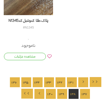
پلاک طلا کدوتنبل کدN1345
#N1345
ناموجود
مشاهده جزئیات
136
135
134
133
132
131
140
139
138
137