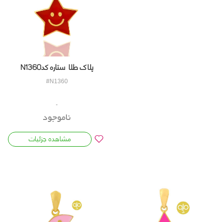
پلاک طلا ستاره کدN1360
#N1360
ناموجود
مشاهده جزئیات