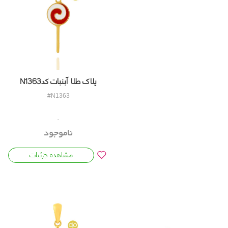
پلاک طلا آبنبات کدN1363
#N1363
ناموجود
مشاهده جزئیات