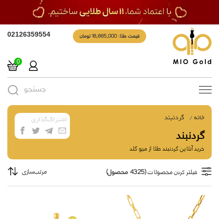
قیمت طلا: 18,865,000 تومان
02126359554
0
جستجو
Toggle
navigation
خانه
گردنبند
اشتراک‌گذاری
گردنبند
خرید آنلاین گردنبند طلا از میو گلد
(4325 محصول)
مرتب‌سازی
فیلتر کردن محصولات