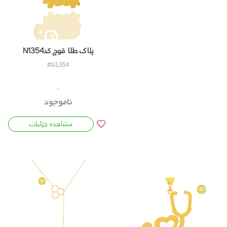
پلاک طلا قوچ کدN1354
#N1354
ناموجود
مشاهده جزئیات