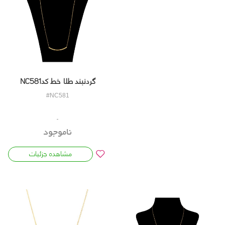
گردنبند طلا خط کدNC581
#NC581
ناموجود
مشاهده جزئیات