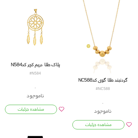
پلاک طلا دریم کچر کدN584
#N584
گردنبند طلا گوی کدNC588
#NC588
ناموجود
مشاهده جزئیات
ناموجود
مشاهده جزئیات