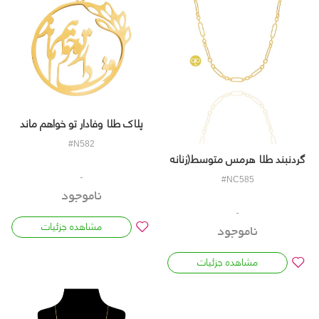
پلاک طلا وفادار تو خواهم ماند
کدN582
#N582
گردنبند طلا هرمس متوسط(زنانه
و مردانه) کدNC585
#NC585
ناموجود
مشاهده جزئیات
ناموجود
مشاهده جزئیات