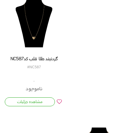
گردنبند طلا قلب کدNC587
#NC587
ناموجود
مشاهده جزئیات