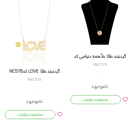
گردنبند طلا طُ همه دنیامی کد
NC579
#NC579
گردنبند طلا LOVE کدNC578
#NC578
ناموجود
مشاهده جزئیات
ناموجود
مشاهده جزئیات