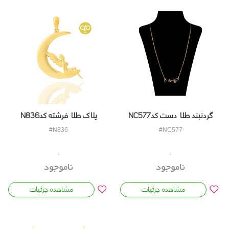
گردنبند طلا دست کدNC577
پلاک طلا فرشته کدN836
#N836
#NC577
ناموجود
ناموجود
مشاهده جزئیات
مشاهده جزئیات