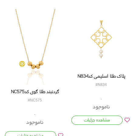
پلاک طلا اسلیمی کدN834
#N834
گردنبند طلا گوی کدNC575
#NC575
ناموجود
مشاهده جزئیات
ناموجود
مشاهده جزئیات