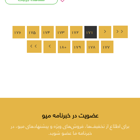
176
175
174
173
172
171
180
179
178
177
عضویت در خبرنامه میو
برای اطلاع از تخفیف‌ها، فروش‌های ویژه و پیشنهادهای میو، در
خبرنامه ما عضو شوید.