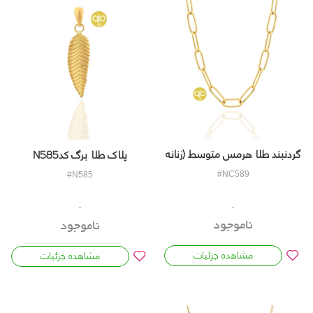
گردنبند طلا هرمس متوسط (زنانه
پلاک طلا برگ کدN585
و مردانه) کدNC589
#NC589
#N585
ناموجود
ناموجود
مشاهده جزئیات
مشاهده جزئیات