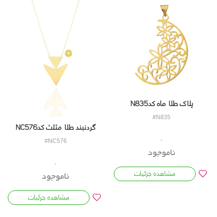
پلاک طلا ماه کدN835
#N835
گردنبند طلا مثلث کدNC576
#NC576
ناموجود
مشاهده جزئیات
ناموجود
مشاهده جزئیات