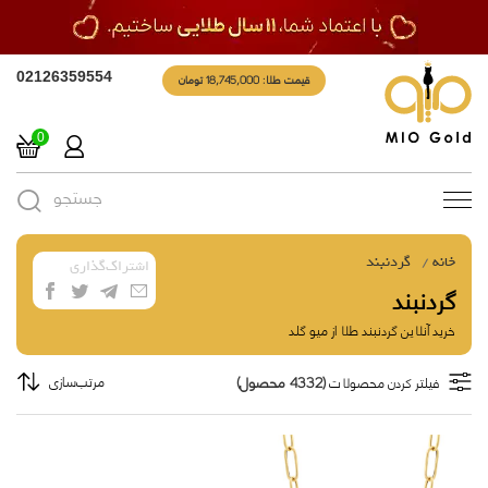
قیمت طلا: 18,745,000 تومان
02126359554
0
جستجو
Toggle
navigation
خانه
گردنبند
اشتراک‌گذاری
گردنبند
خرید آنلاین گردنبند طلا از میو گلد
(4332 محصول)
مرتب‌سازی
فیلتر کردن محصولات