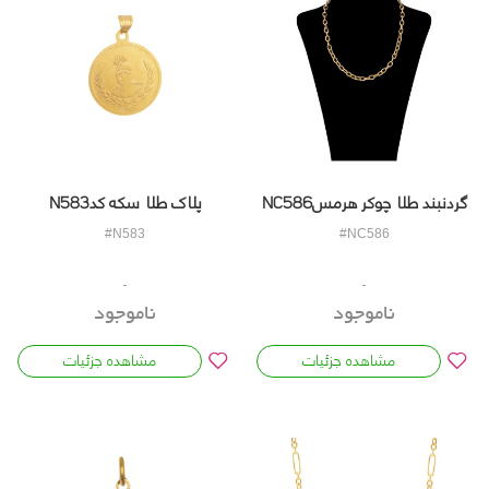
گردنبند طلا چوکر هرمسNC586
پلاک طلا سکه کدN583
#N583
#NC586
ناموجود
ناموجود
مشاهده جزئیات
مشاهده جزئیات