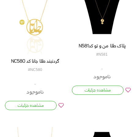
پلاک طلا من و تو کدN581
#N581
گردنبند طلا جانا کد NC580
#NC580
ناموجود
مشاهده جزئیات
ناموجود
مشاهده جزئیات