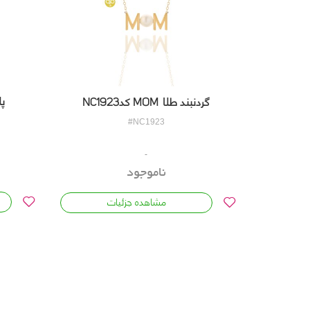
پل
گردنبند طلا MOM کدNC1923
#NC1923
ناموجود
مشاهده جزئیات