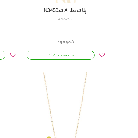
پلاک طلا A کدN3453
#N3453
ناموجود
مشاهده جزئیات