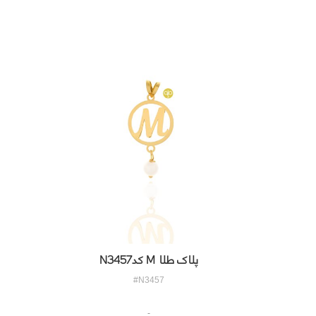
پلاک طلا M کدN3457
#N3457