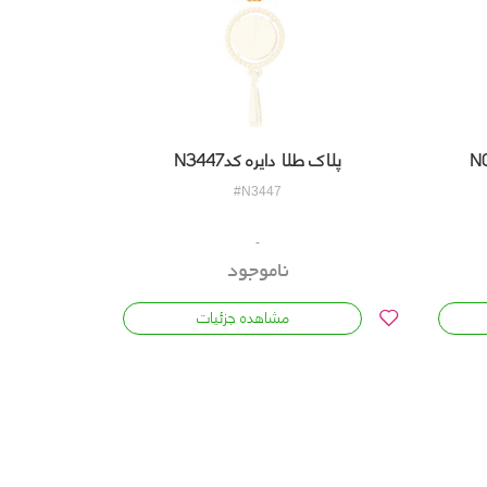
پلاک طلا دایره کدN3447
#N3447
ناموجود
مشاهده جزئیات