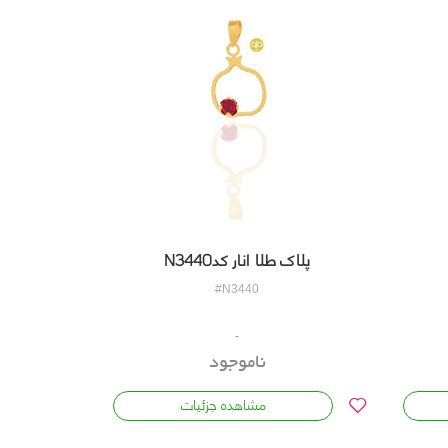
پلاک طلا انار کدN3440
#N3440
ناموجود
مشاهده جزئیات