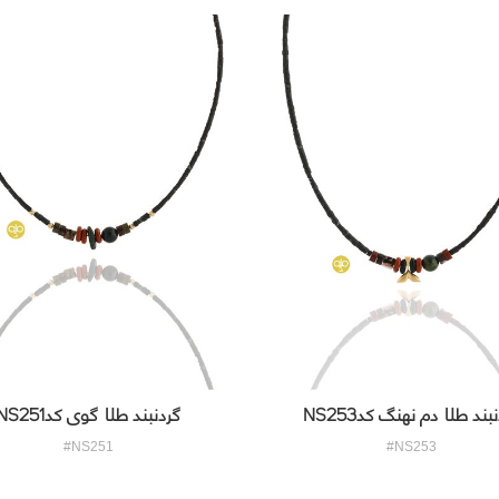
بند طلا دم نهنگ کدNS253
گردنبند طلا گوی کدNS251
#NS251
#NS253