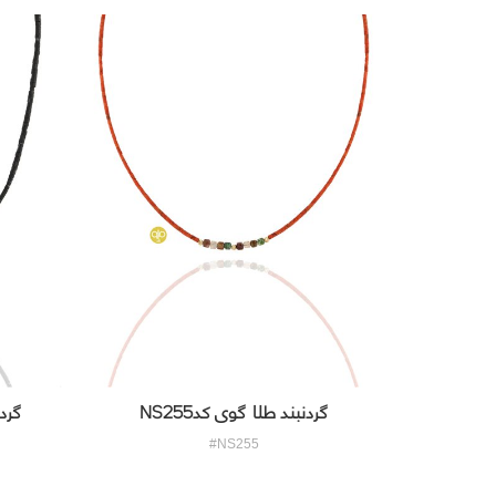
گردنبند طلا گوی کدNS255
گردن
#NS255