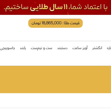
قیمت طلا: 18,865,000 تومان
ره
انگشتر
آویز ساعت
دستبند
ست و نیم‌ست
پابند
جاسوییچی