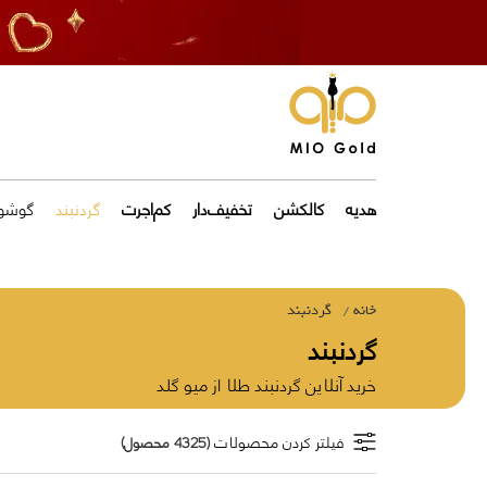
هدیه
کالکشن
تخفیف‌دار
کم‌اجرت
گردنبند
گوشوا
خانه
گردنبند
گردنبند
خرید آنلاین گردنبند طلا از میو گلد
فیلتر کردن محصولات
(4325 محصول)