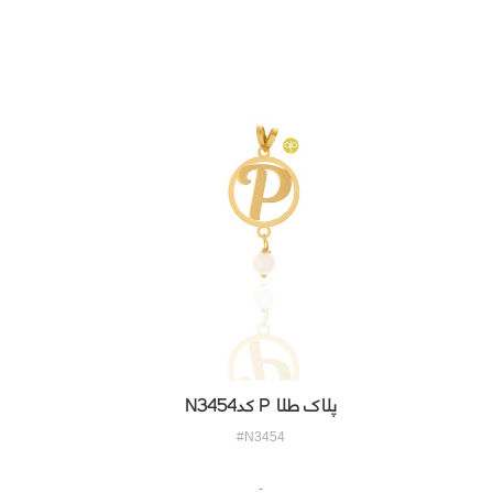
پلاک طلا P کدN3454
#N3454