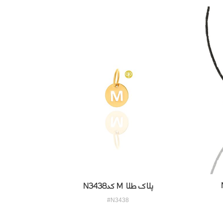
پلاک طلا M کدN3438
#N3438