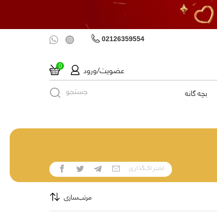
02126359554
عضویت/ورود
0
جستجو
بچه گانه
اشتراک‌گذاری
مرتب‌سازی