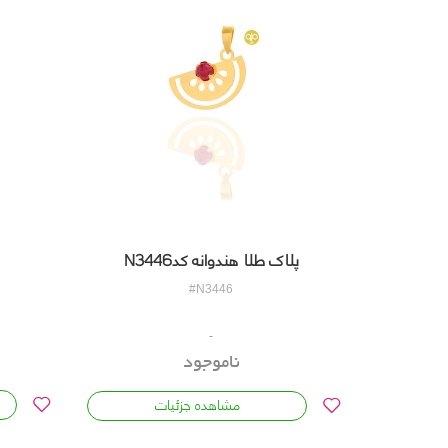
پلاک طلا هندوانه کدN3446
#N3446
ناموجود
مشاهده جزئیات