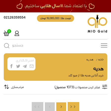
قیمت طلا: 19,065,000 تومان
02126359554
0
جستجو
Toggle
navigation
خانه
هدیه
اشتراک‌گذاری
هدیه
خرید آنلاین هدیه طلا از میو گلد
(1073 محصول)
مرتب‌سازی
فیلتر کردن محصولات