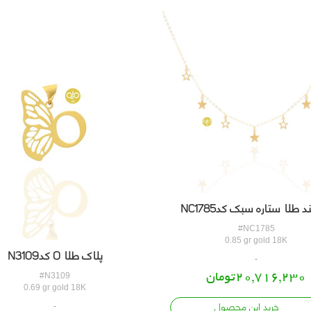
د طلا ستاره سبک کدNC1785
#NC1785
0.85 gr gold 18K
پلاک طلا O کدN3109
20,716,230تومان
#N3109
0.69 gr gold 18K
خرید این محصول