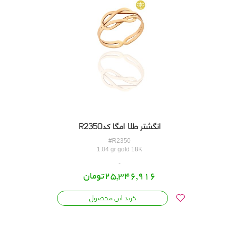
انگشتر طلا امگا کدR2350
#R2350
1.04 gr gold 18K
25,346,916تومان
خرید این محصول