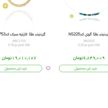
دنبند طلا گوی کدNS225
گردنبند طلا کارتیه سبک کدNC1753
#NC1753
#NS225
0.78 gr gold 18K
0.25 gr gold 18K
6,849,009تومان
19,010,187تومان
خرید این محصول
خرید این محصول