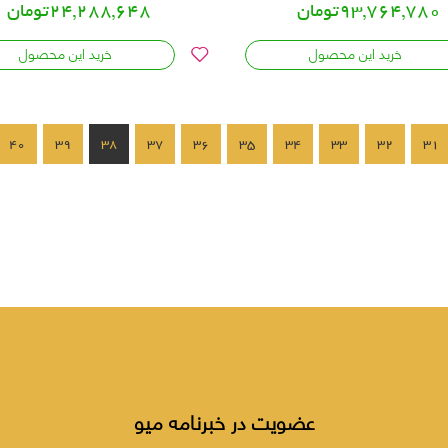
24,288,648تومان
93,764,780تومان
خرید این محصول
خرید این محصول
40
39
38
37
36
35
34
33
32
31
عضویت در خبرنامه میو