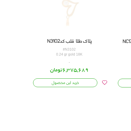
پلاک طلا قلب کدN3102
#N3102
0.24 gr gold 18K
6,375,689تومان
خرید این محصول