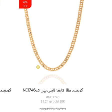
4%
OFF
گردنبند طلا کارتیه ژاپنی پهن کدNC1746
گردنبند 
#NC1746
13.24 gr gold 18K
322,685,739تومان