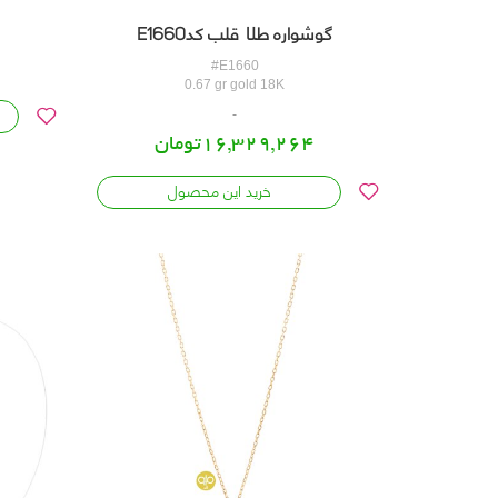
گوشواره طلا قلب کدE1660
#E1660
0.67 gr gold 18K
16,329,264تومان
خرید این محصول