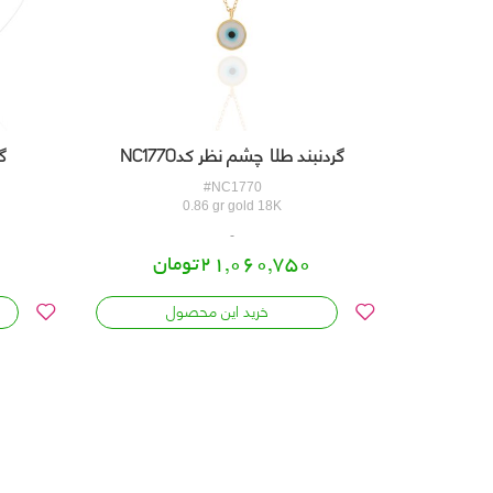
گردنبند طلا چشم نظر کدNC1770
گر
#NC1770
0.86 gr gold 18K
21,060,750تومان
خرید این محصول