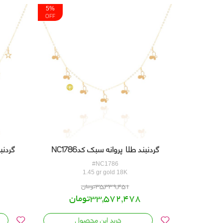
5%
OFF
گردنبند طلا پروانه سبک کدNC1786
گردنبن
#NC1786
1.45 gr gold 18K
35,339,451تومان
33,572,478تومان
خرید این محصول