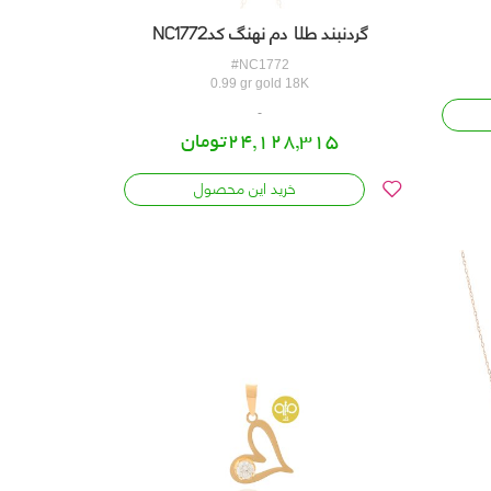
گردنبند طلا دم نهنگ کدNC1772
#NC1772
0.99 gr gold 18K
24,128,315تومان
خرید این محصول