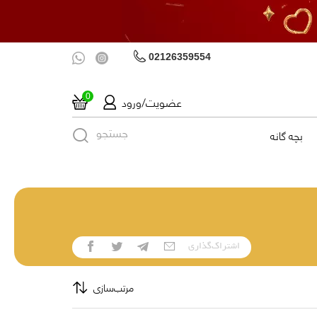
02126359554
عضویت/ورود
0
جستجو
بچه گانه
اشتراک‌گذاری
مرتب‌سازی