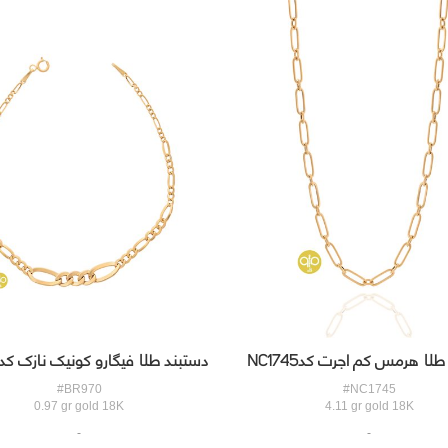
دستبند طلا فیگارو کونیک نازک کدBR970
طلا هرمس کم اجرت کدNC1745
#BR970
#NC1745
0.97 gr gold 18K
4.11 gr gold 18K