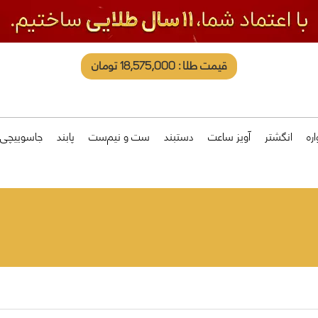
قیمت طلا: 18,575,000 تومان
ره
انگشتر
آویز ساعت
دستبند
ست و نیم‌ست
پابند
جاسوییچی