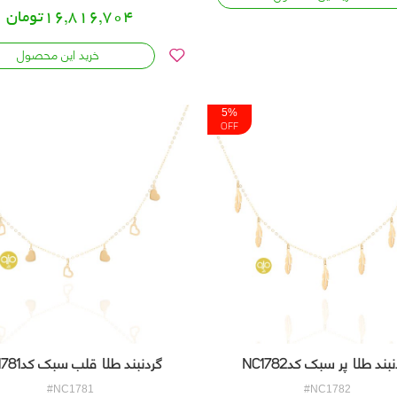
16,816,704تومان
خرید این محصول
5%
OFF
بند طلا پر سبک کدNC1782
گردنبند طلا قلب سبک کدNC1781
#NC1781
#NC1782